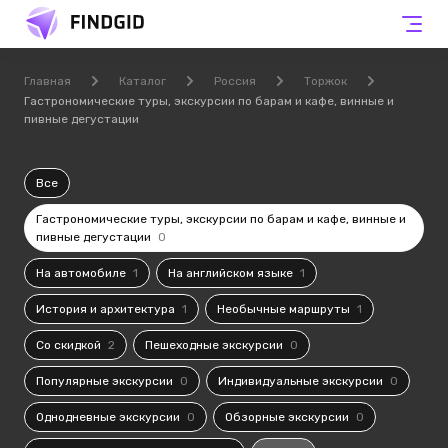
Главная
Каталог
Россия
Торжок
Гастрономические туры, экскурсии по барам и кафе, винные и
пивные дегустации
Все
Гастрономические туры, экскурсии по барам и кафе, винные и
пивные дегустации
0
На автомобиле
1
На английском языке
1
История и архитектура
1
Необычные маршруты
1
Со скидкой
2
Пешеходные экскурсии
0
Популярные экскурсии
0
Индивидуальные экскурсии
0
Однодневные экскурсии
0
Обзорные экскурсии
0