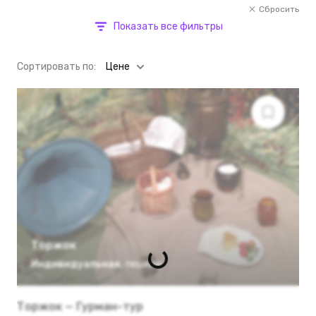
Сбросить
Показать все фильтры
Cортировать по:
Цене
Торжок
Индивидуальная
,
пешком
Торжок — Гурман-тур