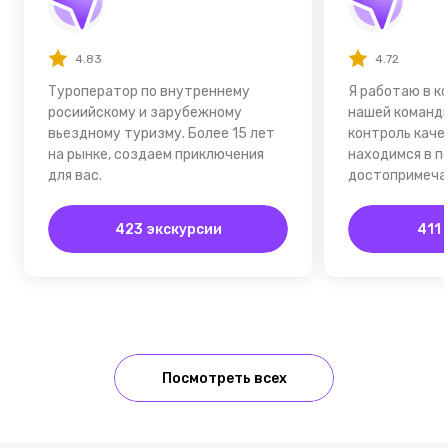
4.83
4.72
Туроператор по внутреннему
Я работаю в к
росиийскому и зарубежному
нашей команд
вьездному туризму. Более 15 лет
контроль каче
на рынке, создаем приключения
находимся в п
для вас.
достопримеча
423 экскурсии
411
Посмотреть всех