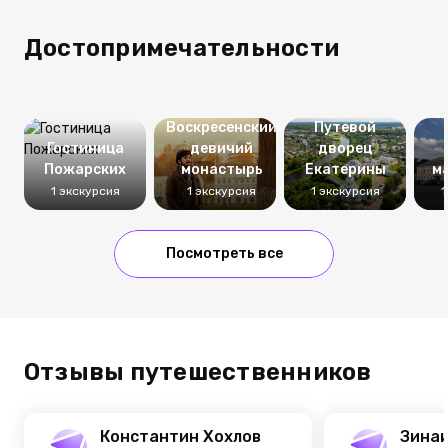
Достопримечательности
Воскресенский
Путевой
Гостиница
девичий
дворец
Пожарских
монастырь
Екатерины
м
1 экскурсия
1 экскурсия
1 экскурсия
1
Посмотреть все
Отзывы путешественников
Константин Хохлов
Зинаи