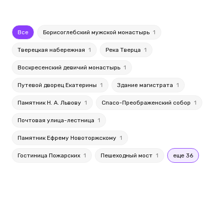
Все
Борисоглебский мужской монастырь
1
Тверецкая набережная
1
Река Тверца
1
Воскресенский девичий монастырь
1
Путевой дворец Екатерины
1
Здание магистрата
1
Памятник Н. А. Львову
1
Спасо-Преображенский собор
1
Почтовая улица-лестница
1
Памятник Ефрему Новоторжскому
1
Гостиница Пожарских
1
Пешеходный мост
1
еще 36