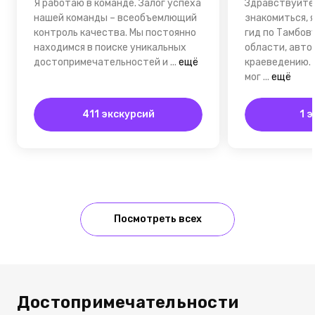
Я работаю в команде. Залог успеха
Здравствуйте
нашей команды – всеобъемлющий
знакомиться, 
контроль качества. Мы постоянно
гид по Тамбов
находимся в поиске уникальных
области, автор
достопримечательностей и
...
ещё
краеведению.
мог
...
ещё
411 экскурсий
1 
Посмотреть всех
Достопримечательности