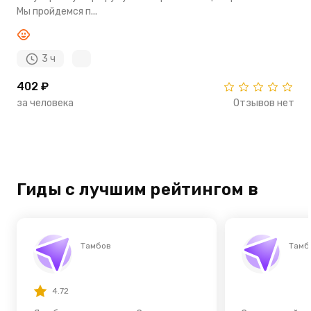
Мы пройдемся п...
3 ч
402 ₽
за человека
Отзывов нет
Гиды с лучшим рейтингом в
Тамбов
Тамб
4.72