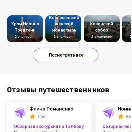
Вознесенский
Храм Иоанна
женский
Казанский
С
Предтечи
монастырь
собор
2 экскурсии
2 экскурсии
2 экскурсии
2
Посмотреть все
Отзывы путешественников
Фаина Романенко
Нонна
5.00
5.0
Обзорная экскурсия по Тамбову
Обзорная экс