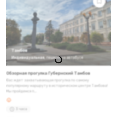
Тамбов
Индивидуальная
,
пешком
,
на автобусе
Обзорная прогулка Губернский Тамбов
Вас ждет захватывающая прогулка по самому
популярному маршруту в историческом центре Тамбова!
Мы пройдемся п...
3 часа