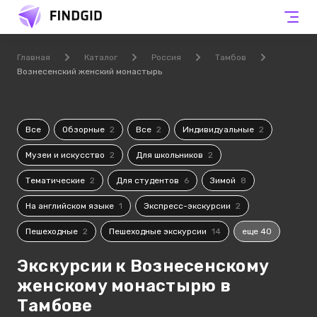
Главная
Каталог
Россия
Тамбов
Вознесенский женский монастырь
Все
Обзорные
2
Все
2
Индивидуальные
2
Музеи и искусство
2
Для школьников
2
Тематические
2
Для студентов
6
Зимой
8
На английском языке
1
Экспресс-экскурсии
2
Пешеходные
2
Пешеходные экскурсии
14
еще 40
Экскурсии к Вознесенскому
женскому монастырю в
Тамбове