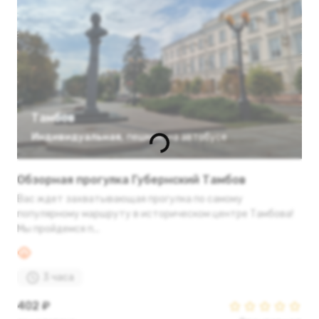
Тамбов
Индивидуальная
,
пешком
,
на автобусе
Обзорная прогулка Губернский Тамбов
Вас ждет захватывающая прогулка по самому
популярному маршруту в историческом центре Тамбова!
Мы пройдемся п...
3 часа
402 ₽