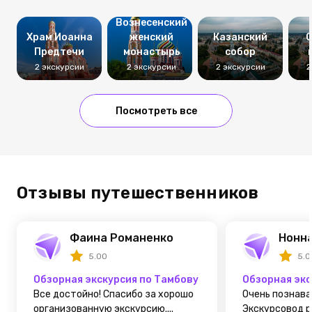
Вознесенский
Храм Иоанна
женский
Казанский
С
Предтечи
монастырь
собор
2 экскурсии
2 экскурсии
2 экскурсии
2
Посмотреть все
Отзывы путешественников
Фаина Романенко
Нонна
5.00
5.0
Обзорная экскурсия по Тамбову
Обзорная экс
Все достойно! Спасибо за хорошо
Очень познава
организованную экскурсию....
Экскурсовод р