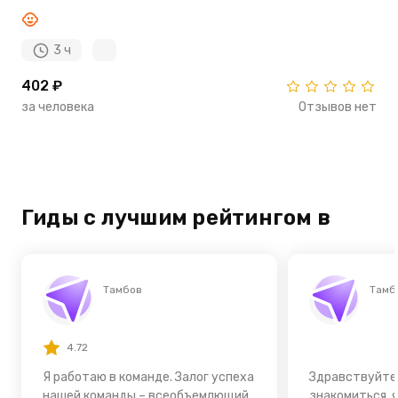
3 ч
402 ₽
за человека
Отзывов нет
Гиды с лучшим рейтингом в
Тамбов
Тамб
4.72
Я работаю в команде. Залог успеха
Здравствуйте
нашей команды – всеобъемлющий
знакомиться, 