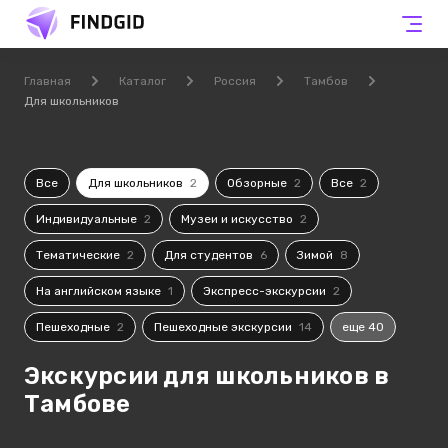
Главная
Каталог
Россия
Тамбов
Для школьников
Все
Для школьников
2
Обзорные
2
Все
2
Индивидуальные
2
Музеи и искусство
2
Тематические
2
Для студентов
6
Зимой
8
На английском языке
1
Экспресс-экскурсии
2
Пешеходные
2
Пешеходные экскурсии
14
еще 40
Экскурсии для школьников в
Тамбове