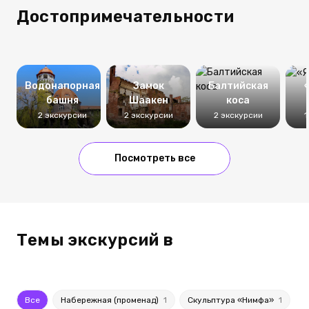
Достопримечательности
Водонапорная
Замок
Балтийская
башня
Шаакен
коса
2 экскурсии
2 экскурсии
2 экскурсии
1
Посмотреть все
Темы экскурсий в
Все
Набережная (променад)
1
Скульптура «Нимфа»
1