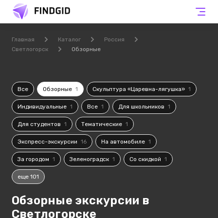
Главная
Каталог
Россия
Светлогорск
Обзорные
Все
Обзорные
1
Скульптура «Царевна-лягушка»
1
Индивидуальные
1
Все
1
Для школьников
1
Для студентов
1
Тематические
1
Экспресс-экскурсии
16
На автомобиле
1
За городом
1
Зеленоградск
1
Со скидкой
1
еще 101
Обзорные экскурсии в
Светлогорске