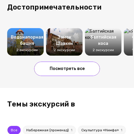
Достопримечательности
Водонапорная
Замок
Балтийская
башня
Шаакен
коса
2 экскурсии
2 экскурсии
2 экскурсии
1
Посмотреть все
Темы экскурсий в
Все
Набережная (променад)
1
Скульптура «Нимфа»
1