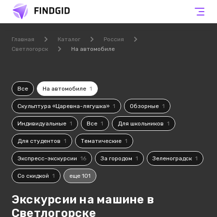
Главная
Каталог
Россия
Светлогорск
На автомобиле
Все
На автомобиле
1
Скульптура «Царевна-лягушка»
1
Обзорные
1
Индивидуальные
1
Все
1
Для школьников
1
Для студентов
1
Тематические
1
Экспресс-экскурсии
16
За городом
1
Зеленоградск
1
Со скидкой
1
еще 101
Экскурсии на машине в
Светлогорске