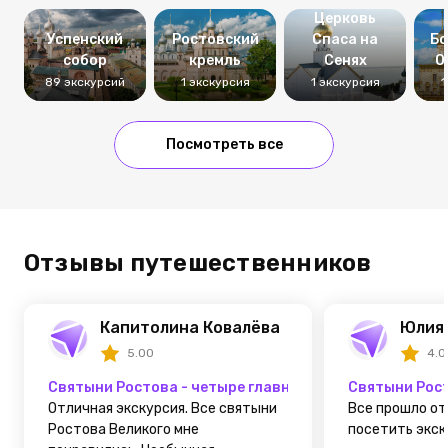
Церковь
Успенский
Ростовский
Спаса на
Бо
собор
кремль
Сенях
О
89 экскурсий
1 экскурсия
1 экскурсия
1
Посмотреть все
Отзывы путешественников
Капитолина Ковалёва
Юлия 
5.00
4.0
Святыни Ростова - четыре главных монастыря
Святыни Рост
Отличная экскурсия. Все святыни
Все прошло от
Ростова Великого мне
посетить экску