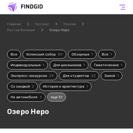
Главная
Каталог
Россия
Ростов Великий
Озеро Неро
Все
Успенский собор
89
Обзорные
1
Все
1
Индивидуальные
1
Для школьников
1
Тематические
1
Экспресс-экскурсии
29
Для студентов
23
Зимой
1
Со скидкой
2
История и архитектура
1
На автомобиле
3
еще 51
Озеро Неро