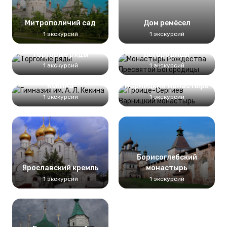
Митрополичий сад
Дом ремёсел
Монастырь
1 экскурсий
1 экскурсий
Рождества Пресвятой
Торговые ряды
Богородицы
1 экскурсий
1 экскурсий
Гимназия им. А. Л.
Троице-Сергиев
Кекина
Варницкий монастырь
1 экскурсий
1 экскурсий
Борисоглебский
Ярославский кремль
монастырь
1 экскурсий
1 экскурсий