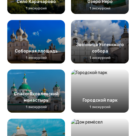
Село Карачарово
Озеро Неро
1 экскурсий
1 экскурсий
Звонница Успенского
Соборная площадь
собора
1 экскурсий
1 экскурсий
Спасо-Яковлевский
монастырь
Городской парк
1 экскурсий
1 экскурсий