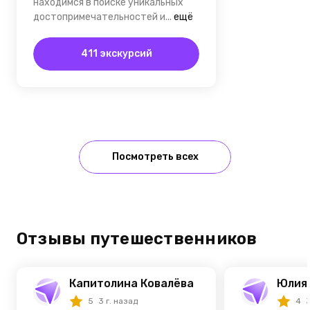
находимся в поиске уникальных
достопримечательностей и...
ещё
411 экскурсий
Посмотреть всех
Отзывы путешественников
Капитолина Ковалёва
Юлия 
5
3 г. назад
4
3