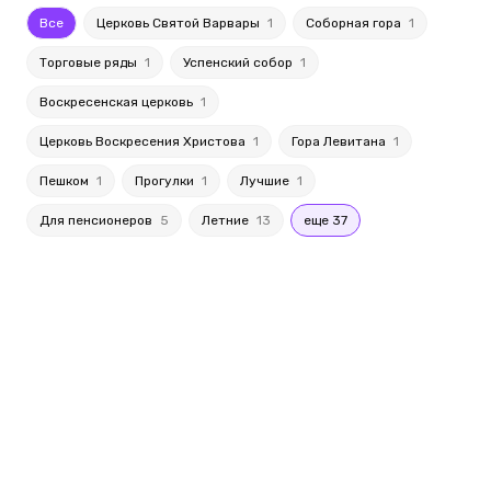
Все
Церковь Святой Варвары
1
Соборная гора
1
Торговые ряды
1
Успенский собор
1
Воскресенская церковь
1
Церковь Воскресения Христова
1
Гора Левитана
1
Пешком
1
Прогулки
1
Лучшие
1
Для пенсионеров
5
Летние
13
еще 37