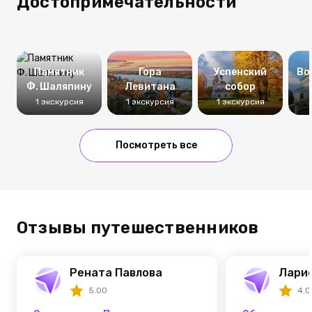
Достопримечательности
Памятник
Гора
Успенский
Во
Ф. Шаляпину
Левитана
собор
1 экскурсия
1 экскурсия
1 экскурсия
Посмотреть все
Отзывы путешественников
Рената Павлова
Лари
5.00
4.0