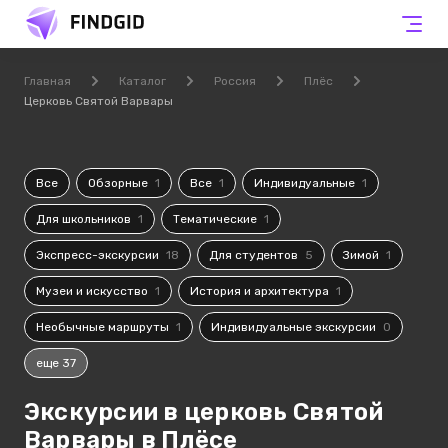
Главная
Каталог
Россия
Плёс
Церковь Святой Варвары
Все
Обзорные
1
Все
1
Индивидуальные
1
Для школьников
1
Тематические
1
Экспресс-экскурсии
18
Для студентов
5
Зимой
1
Музеи и искусство
1
История и архитектура
1
Необычные маршруты
1
Индивидуальные экскурсии
0
еще 37
Экскурсии в церковь Святой
Варвары в Плёсе