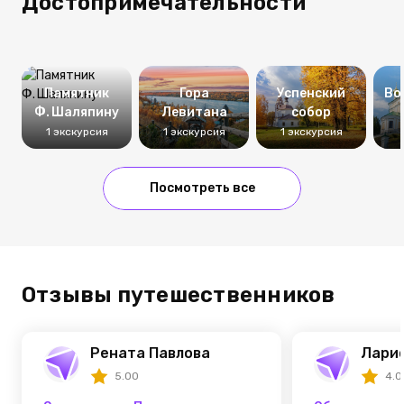
Достопримечательности
Памятник
Гора
Успенский
Во
Ф. Шаляпину
Левитана
собор
1 экскурсия
1 экскурсия
1 экскурсия
Посмотреть все
Отзывы путешественников
Рената Павлова
Лари
5.00
4.0