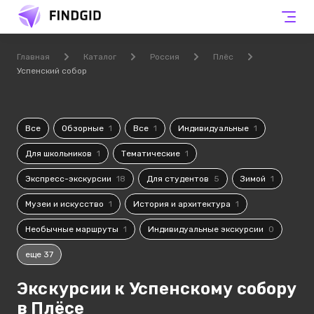
Главная
Каталог
Россия
Плёс
Успенский собор
Все
Обзорные
1
Все
1
Индивидуальные
1
Для школьников
1
Тематические
1
Экспресс-экскурсии
18
Для студентов
5
Зимой
1
Музеи и искусство
1
История и архитектура
1
Необычные маршруты
1
Индивидуальные экскурсии
0
еще 37
Экскурсии к Успенскому собору
в Плёсе