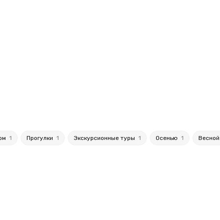
ом
1
Прогулки
1
Экскурсионные туры
1
Осенью
1
Весно