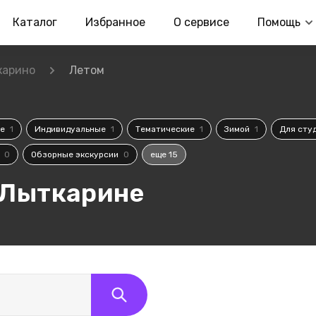
Каталог
Избранное
О сервисе
Помощь
карино
Летом
се
1
Индивидуальные
1
Тематические
1
Зимой
1
Для сту
и
0
Обзорные экскурсии
0
еще 15
 Лыткарине