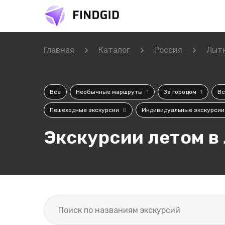
Главная
Каталог
Россия
Лыт
Все
Необычные маршруты
1
За городом
1
В
Пешеходные экскурсии
0
Индивидуальные экскурси
Экскурсии летом в