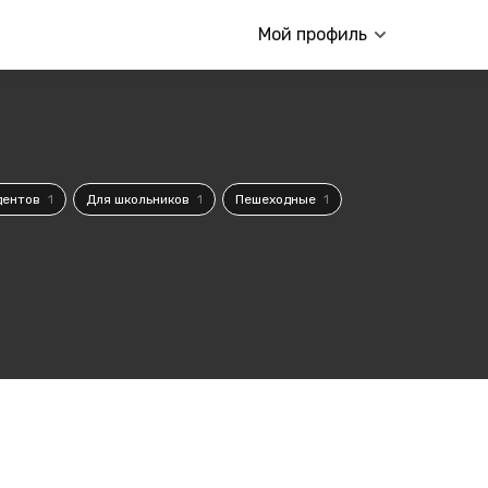
Мой профиль
дентов
1
Для школьников
1
Пешеходные
1