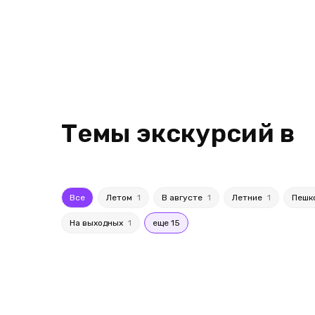
Темы экскурсий в
Все
Летом
1
В августе
1
Летние
1
Пешк
На выходных
1
еще 15