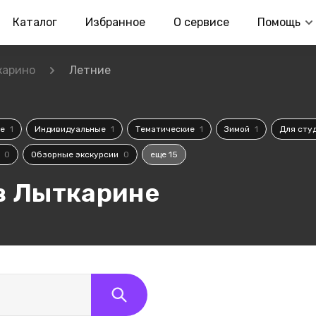
Каталог
Избранное
О сервисе
Помощь
карино
Летние
се
1
Индивидуальные
1
Тематические
1
Зимой
1
Для сту
и
0
Обзорные экскурсии
0
еще 15
в Лыткарине