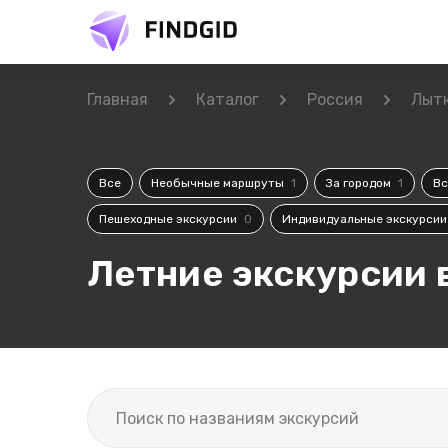
Главная
Каталог
Россия
Лыт
Все
Необычные маршруты
1
За городом
1
В
Пешеходные экскурсии
0
Индивидуальные экскурси
Летние экскурсии 