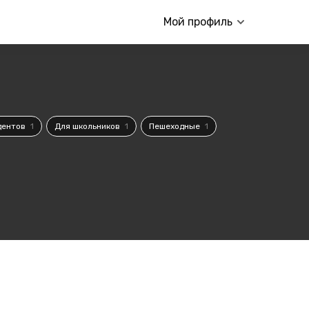
Мой профиль
дентов
1
Для школьников
1
Пешеходные
1