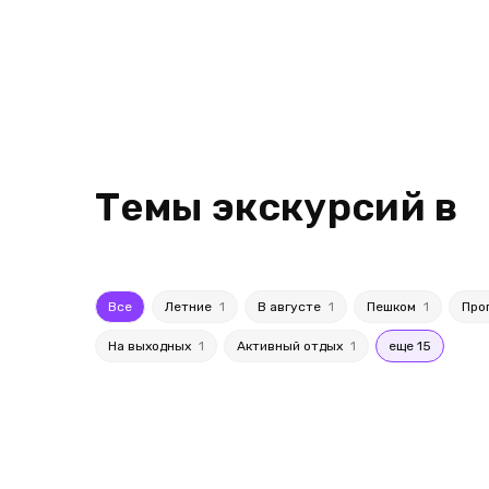
Темы экскурсий в
Все
Летние
1
В августе
1
Пешком
1
Про
На выходных
1
Активный отдых
1
еще 15