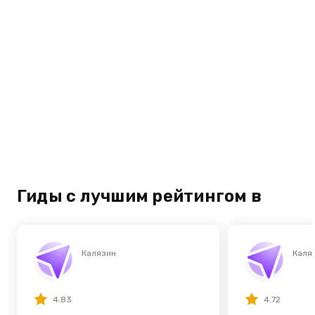
Гиды с лучшим рейтингом в
Калязин
Каля
4.83
4.72