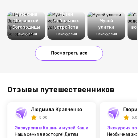
Церковь
Введения
Музей
Пресвятой
мобильных
Музей
Богородицы
устройств
улитки
во
1 экскурсия
1 экскурсия
1 экскурсия
Посмотреть все
Отзывы путешественников
Людмила Кравченко
Глори
5.00
5.0
Экскурсия в Кашин и музей Каши из Калязина
Экскурсия по
Наша семья в восторге! Детям
Необычная экс