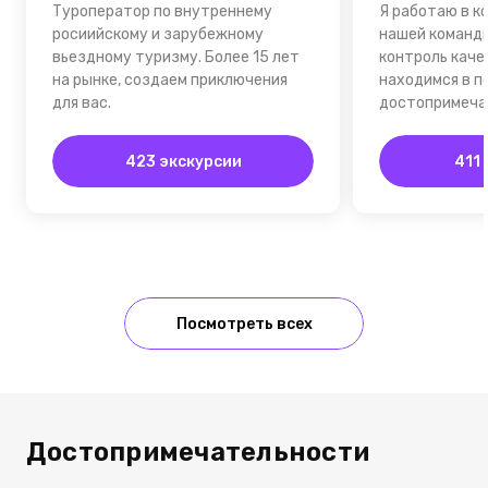
Туроператор по внутреннему
Я работаю в к
росиийскому и зарубежному
нашей команд
вьездному туризму. Более 15 лет
контроль каче
на рынке, создаем приключения
находимся в п
для вас.
достопримеча
423 экскурсии
411
Посмотреть всех
Достопримечательности