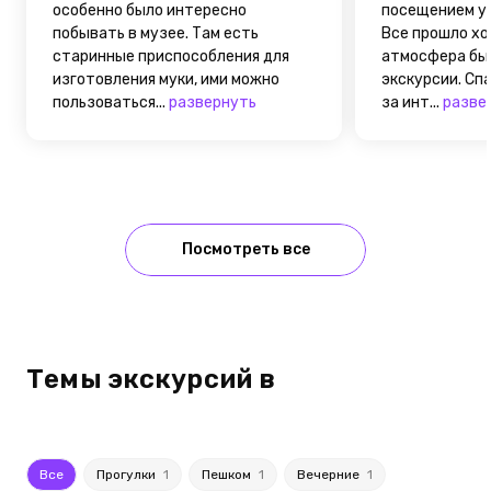
особенно было интересно
посещением у
побывать в музее. Там есть
Все прошло хо
старинные приспособления для
атмосфера был
изготовления муки, ими можно
экскурсии. Сп
пользоваться...
развернуть
за инт...
разве
Посмотреть все
Темы экскурсий в
Все
Прогулки
1
Пешком
1
Вечерние
1