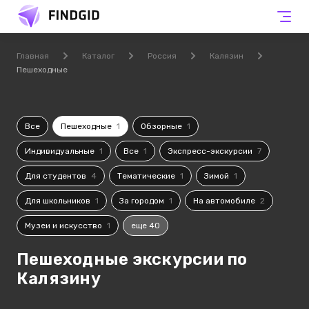
Главная
Каталог
Россия
Калязин
Пешеходные
Все
Пешеходные
1
Обзорные
1
Индивидуальные
1
Все
1
Экспресс-экскурсии
7
Для студентов
4
Тематические
1
Зимой
1
Для школьников
1
За городом
1
На автомобиле
2
Музеи и искусство
1
еще 40
Пешеходные экскурсии по
Калязину