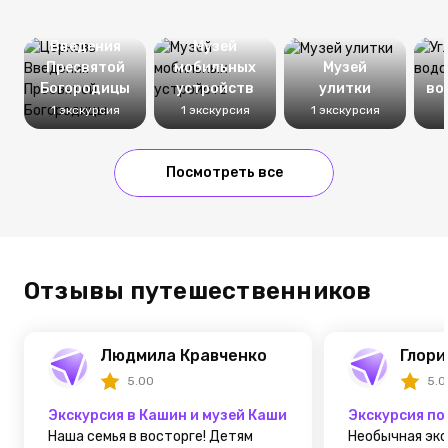
Церковь
Введения
Музей
Пресвятой
мобильных
Музей
Богородицы
устройств
улитки
во
1 экскурсия
1 экскурсия
1 экскурсия
Посмотреть все
Отзывы путешественников
Людмила Кравченко
Глори
5.00
5.0
Экскурсия в Кашин и музей Каши из Калязина
Экскурсия по
Наша семья в восторге! Детям
Необычная экс