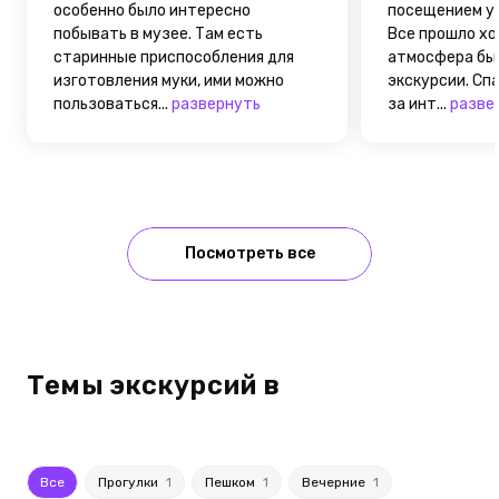
особенно было интересно
посещением у
побывать в музее. Там есть
Все прошло хо
старинные приспособления для
атмосфера был
изготовления муки, ими можно
экскурсии. Сп
пользоваться...
развернуть
за инт...
разве
Посмотреть все
Темы экскурсий в
Все
Прогулки
1
Пешком
1
Вечерние
1