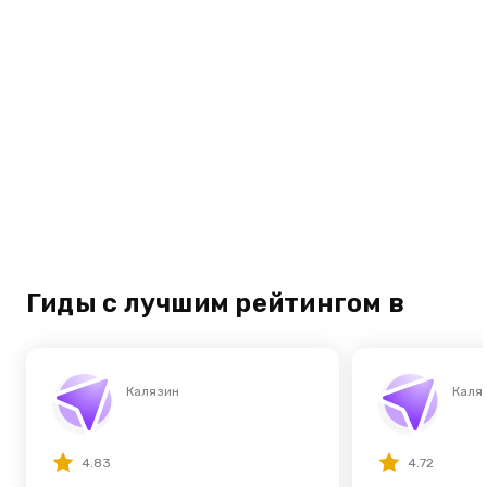
Гиды с лучшим рейтингом в
Калязин
Каля
4.83
4.72