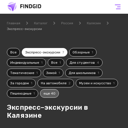
Главная
Каталог
Россия
Калязин
Экспресс-экскурсии
Все
Экспресс-экскурсии
7
Обзорные
1
Индивидуальные
1
Все
1
Для студентов
4
Тематические
1
Зимой
1
Для школьников
1
За городом
1
На автомобиле
2
Музеи и искусство
1
Пешеходные
1
еще 40
Экспресс–экскурсии в
Калязине