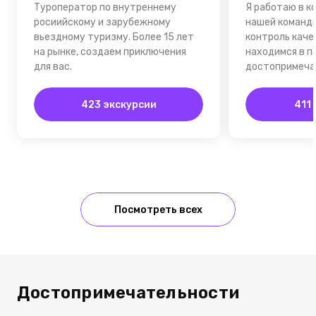
Туроператор по внутреннему
Я работаю в к
росиийскому и зарубежному
нашей команд
вьездному туризму. Более 15 лет
контроль каче
на рынке, создаем приключения
находимся в п
для вас.
достопримеча
423 экскурсии
411
Посмотреть всех
Достопримечательности