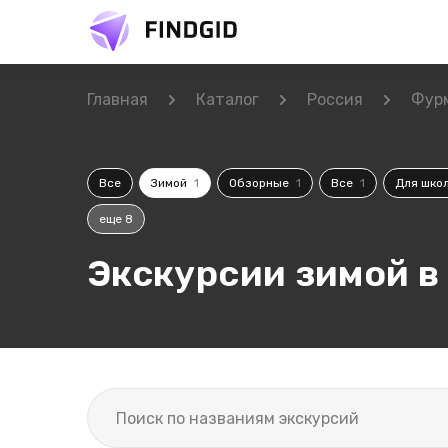
Главная
Каталог
Россия
Фур
Все
Зимой
1
Обзорные
1
Все
1
Для шко
еще 8
Экскурсии зимой в