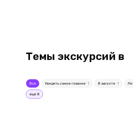
Темы экскурсий в
Все
Увидеть самое главное
1
В августе
1
Ле
еще 8