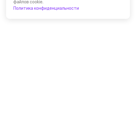
файлов cookie.
Политика конфиденциальности
Присоединяйтесь к
FindGid!
Размещайте свои экскурсии уже прямо сейчас!
Стать гидом на FindGid