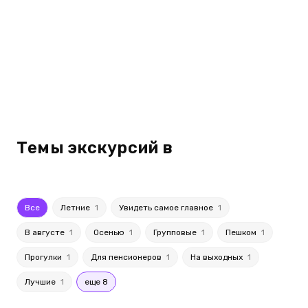
Темы экскурсий в
Все
Летние
1
Увидеть самое главное
1
В августе
1
Осенью
1
Групповые
1
Пешком
1
Прогулки
1
Для пенсионеров
1
На выходных
1
Лучшие
1
еще 8