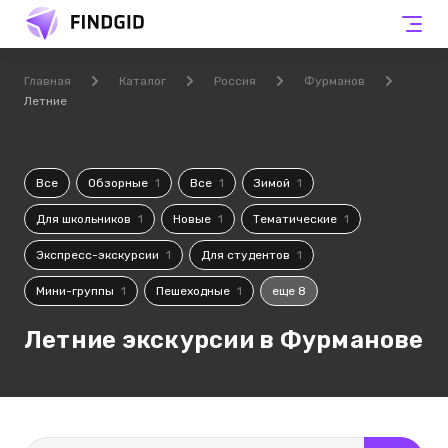
Главная
Каталог
Россия
Фурманов
Летние
Все
Обзорные
1
Все
1
Зимой
1
Для школьников
1
Новые
1
Тематические
1
Экспресс-экскурсии
1
Для студентов
1
Мини-группы
1
Пешеходные
1
еще 8
Летние экскурсии в Фурманове