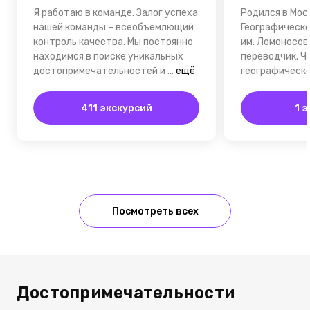
Я работаю в команде. Залог успеха
Родился в Мос
нашей команды – всеобъемлющий
Географическо
контроль качества. Мы постоянно
им. Ломоносов
находимся в поиске уникальных
переводчик. Ч
достопримечательностей и
...
ещё
географическо
411 экскурсий
1 
Посмотреть всех
Достопримечательности