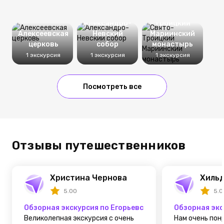
Свято-
Александро-
Троицкий
Алексеевская
Невский
Мариинский
церковь
собор
монастырь
1 экскурсия
1 экскурсия
1 экскурсия
Посмотреть все
Отзывы путешественников
Христина Чернова
Хиль
5.00
5.0
Обзорная экскурсия по Егорьевску
Обзорная экс
Великолепная экскурсия с очень
Нам очень пон