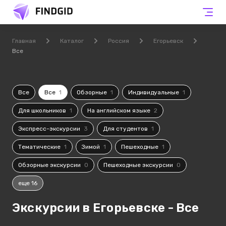
Главная
Каталог
Россия
Егорьевск
Все
Все
Все
1
Обзорные
1
Индивидуальные
1
Для школьников
1
На английском языке
2
Экспресс-экскурсии
3
Для студентов
1
Тематические
1
Зимой
1
Пешеходные
1
Обзорные экскурсии
0
Пешеходные экскурсии
0
еще 16
Экскурсии в Егорьевске - Все