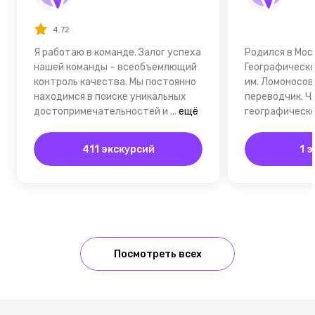
4.72
Я работаю в команде. Залог успеха
Родился в Мос
нашей команды – всеобъемлющий
Географическо
контроль качества. Мы постоянно
им. Ломоносов
находимся в поиске уникальных
переводчик. Ч
достопримечательностей и
...
ещё
географическо
411 экскурсий
1 
Посмотреть всех