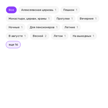
Все
Алексеевская церковь
1
Пешком
1
Монастыри, церкви, храмы
1
Прогулки
1
Вечерние
1
Ночные
1
Для пенсионеров
1
Летние
1
В августе
1
Весной
2
Летом
1
На выходных
1
еще 16