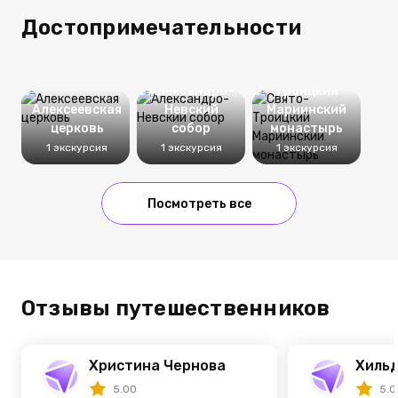
Достопримечательности
Свято-
Александро-
Троицкий
Алексеевская
Невский
Мариинский
церковь
собор
монастырь
1 экскурсия
1 экскурсия
1 экскурсия
Посмотреть все
Отзывы путешественников
Христина Чернова
Хиль
5.00
5.0