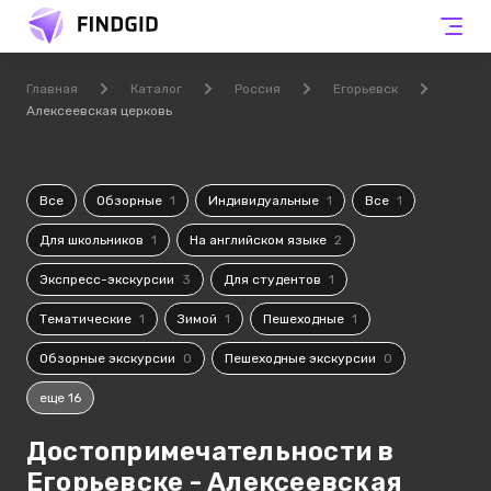
Главная
Каталог
Россия
Егорьевск
Алексеевская церковь
Все
Обзорные
1
Индивидуальные
1
Все
1
Для школьников
1
На английском языке
2
Экспресс-экскурсии
3
Для студентов
1
Тематические
1
Зимой
1
Пешеходные
1
Обзорные экскурсии
0
Пешеходные экскурсии
0
еще 16
Достопримечательности в
Егорьевске - Алексеевская