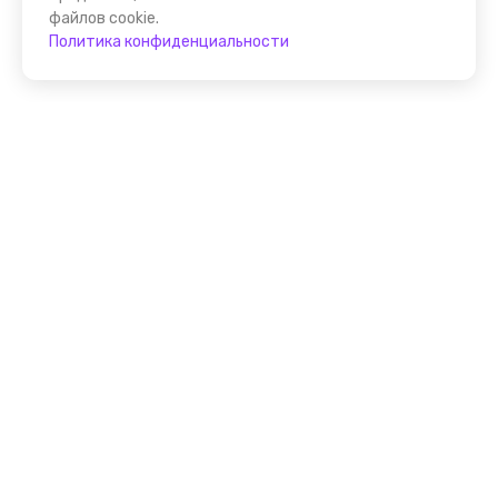
файлов cookie.
Политика конфиденциальности
Присоединяйтесь к
FindGid!
Размещайте свои экскурсии уже прямо сейчас!
Стать гидом на FindGid