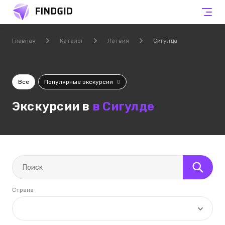
Главная
Каталог
Латвия
Сигулда
Все
Популярные экскурсии
0
Экскурсии в
в Сигулде
Страна