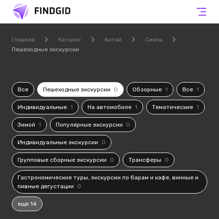
Главная
Каталог
Китай
Сиань
Пешеходные экскурсии
Все
Пешеходные экскурсии
0
Обзорные
1
Все
1
Индивидуальные
1
На автомобиле
1
Тематические
1
Зимой
1
Популярные экскурсии
0
Индивидуальные экскурсии
0
Групповые сборные экскурсии
0
Трансферы
0
Гастрономические туры, экскурсии по барам и кафе, винные и
пивные дегустации
0
еще 14