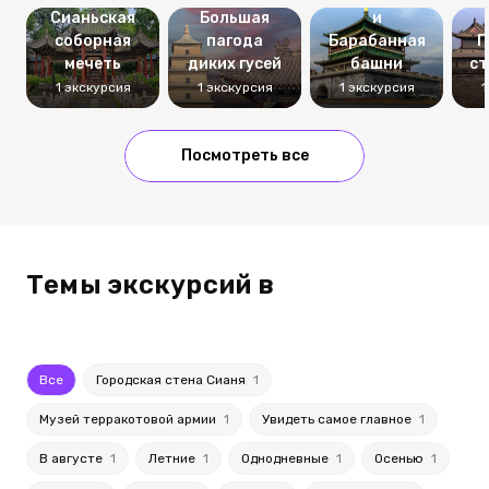
Сианьская
Большая
и
соборная
пагода
Барабанная
Г
мечеть
диких гусей
башни
ст
1 экскурсия
1 экскурсия
1 экскурсия
1
Посмотреть все
Темы экскурсий в
Все
Городская стена Сианя
1
Музей терракотовой армии
1
Увидеть самое главное
1
В августе
1
Летние
1
Однодневные
1
Осенью
1