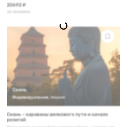
20692 ₽
за человека
Сиань
Индивидуальная
,
пешком
Сиань – караваны шелкового пути и начало
религий