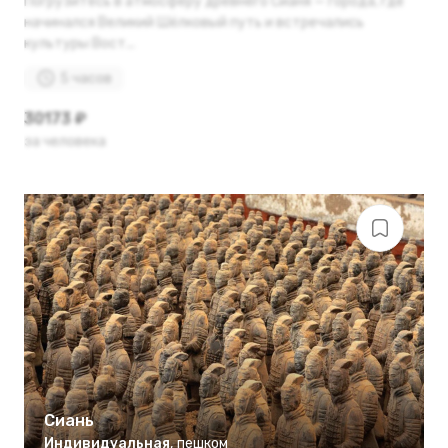
Погрузитесь в атмосферу древнего Сианя — города, где
начинался Великий Шёлковый путь и встречались
культуры Вост...
5 часов
30173 ₽
за человека
Сиань
Индивидуальная
,
пешком