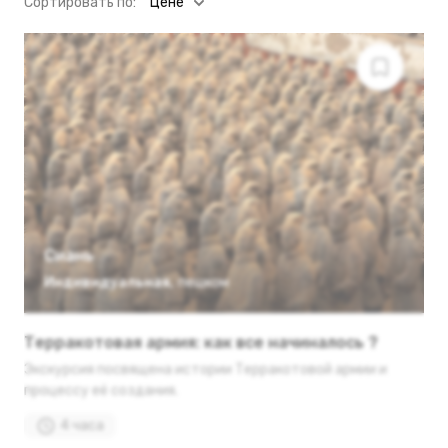
Cортировать по:
Цене
Сиань
Индивидуальная
,
пешком
Терракотовая армия: как все начиналось ?
Экскурсия посвящена истории Терракотовой армии и
процессу её создания.
4 часа