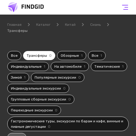
Главная
Каталог
Китай
Сиань
Трансферы
Все
Трансферы
0
Обзорные
1
Все
1
Индивидуальные
1
На автомобиле
1
Тематические
1
Зимой
1
Популярные экскурсии
0
Индивидуальные экскурсии
0
Групповые сборные экскурсии
0
Пешеходные экскурсии
0
Гастрономические туры, экскурсии по барам и кафе, винные и
пивные дегустации
0