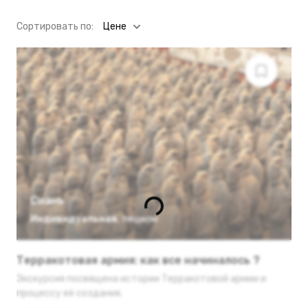
Cортировать по:
Цене
Сиань
Индивидуальная
,
пешком
Терракотовая армия: как все начиналось ?
Экскурсия посвящена истории Терракотовой армии и
процессу её создания.