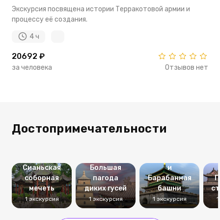
Экскурсия посвящена истории Терракотовой армии и
процессу её создания.
4 ч
20692 ₽
за человека
Отзывов нет
Достопримечательности
Колокольная
Сианьская
Большая
и
соборная
пагода
Барабанная
Г
мечеть
диких гусей
башни
ст
1 экскурсия
1 экскурсия
1 экскурсия
1