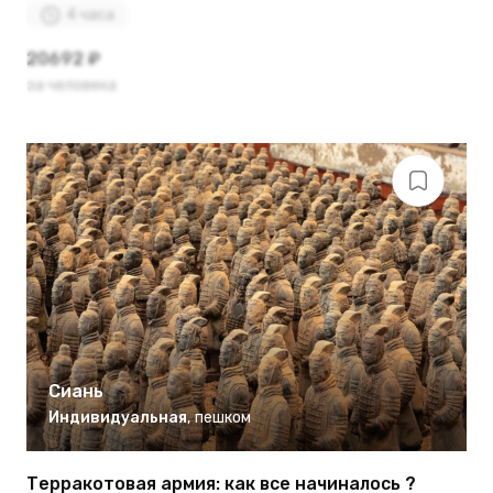
4 часа
20692 ₽
за человека
Сиань
Индивидуальная
,
пешком
Терракотовая армия: как все начиналось ?