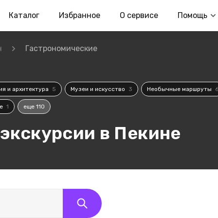
Каталог
Избранное
О сервисе
Помощь
н
Гастрономические
ия и архитектура
5
Музеи и искусство
3
Необычные маршруты
ые
1
еще 110
экскурсии в Пекине