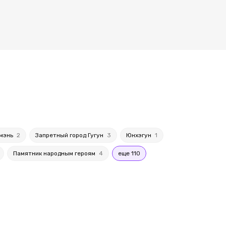
ьмэнь
2
Запретный город Гугун
3
Юнхэгун
1
Памятник народным героям
4
еще 110