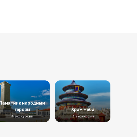
Памятник народным
героям
Храм Неба
4 экскурсии
3 экскурсии