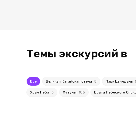
Темы экскурсий в
Все
Великая Китайская стена
5
Парк Цзиншань
Храм Неба
3
Хутуны
185
Врата Небесного Спок