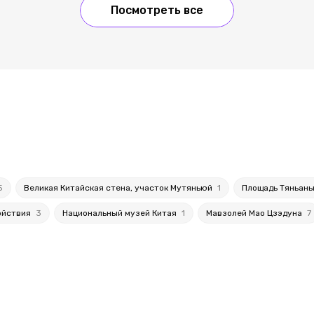
Посмотреть все
5
Великая Китайская стена, участок Мутяньюй
1
Площадь Тяньан
ойствия
3
Национальный музей Китая
1
Мавзолей Мао Цзэдуна
7