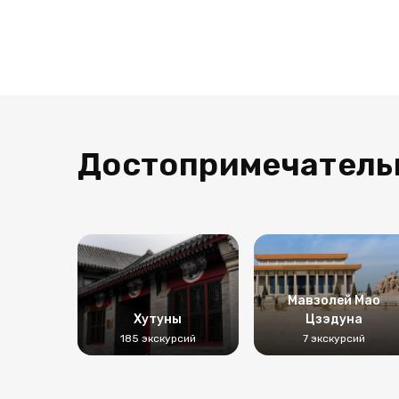
Достопримечатель
Мавзолей Мао
Хутуны
Цзэдуна
185 экскурсий
7 экскурсий