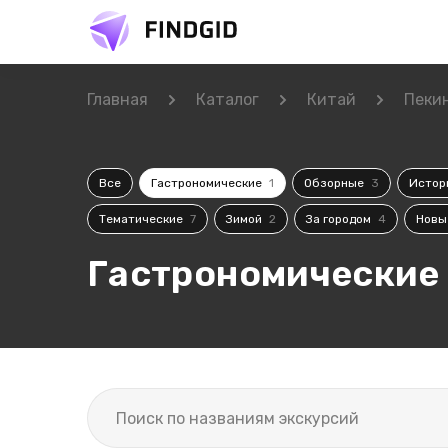
Главная
Каталог
Китай
Пеки
Все
Гастрономические
1
Обзорные
3
Истор
Тематические
7
Зимой
2
За городом
4
Нов
Гастрономические 