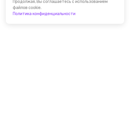
Продолжая, Вы соглашаетесь с использованием
файлов cookie.
Политика конфиденциальности
Присоединяйтесь к
FindGid!
Размещайте свои экскурсии уже прямо сейчас!
Стать гидом на FindGid