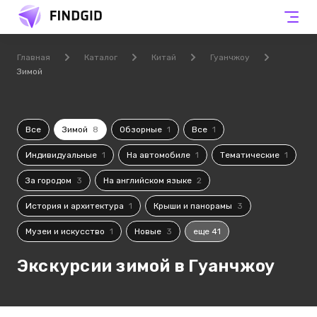
Главная
Каталог
Китай
Гуанчжоу
Зимой
Все
Зимой
8
Обзорные
1
Все
1
Индивидуальные
1
На автомобиле
1
Тематические
1
За городом
3
На английском языке
2
История и архитектура
1
Крыши и панорамы
3
Музеи и искусство
1
Новые
3
еще 41
Экскурсии зимой в Гуанчжоу