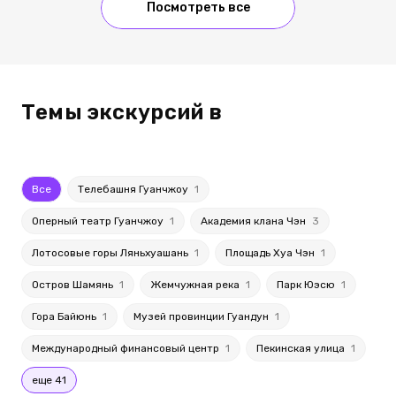
Посмотреть все
Темы экскурсий в
Все
Телебашня Гуанчжоу
1
Оперный театр Гуанчжоу
1
Академия клана Чэн
3
Лотосовые горы Ляньхуашань
1
Площадь Хуа Чэн
1
Остров Шамянь
1
Жемчужная река
1
Парк Юэсю
1
Гора Байюнь
1
Музей провинции Гуандун
1
Международный финансовый центр
1
Пекинская улица
1
еще 41