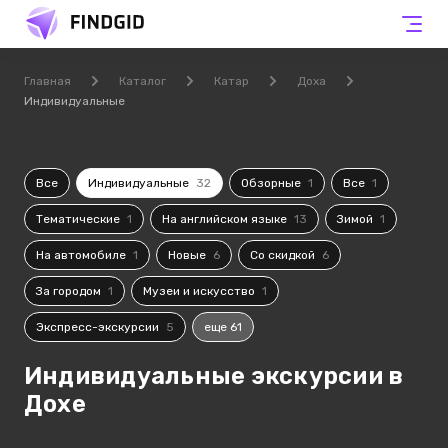
Главная
Каталог
Катар
Доха
Индивидуальные
Все
Индивидуальные
32
Обзорные
1
Все
1
Тематические
1
На английском языке
13
Зимой
1
На автомобиле
1
Новые
6
Со скидкой
6
За городом
1
Музеи и искусство
1
Экспресс-экскурсии
5
еще 61
Индивидуальные экскурсии в
Дохе