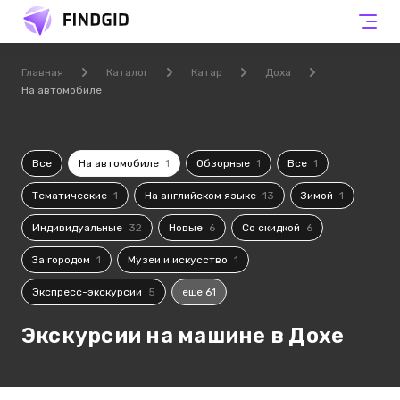
Главная
Каталог
Катар
Доха
На автомобиле
Все
На автомобиле
1
Обзорные
1
Все
1
Тематические
1
На английском языке
13
Зимой
1
Индивидуальные
32
Новые
6
Со скидкой
6
За городом
1
Музеи и искусство
1
Экспресс-экскурсии
5
еще 61
Экскурсии на машине в Дохе