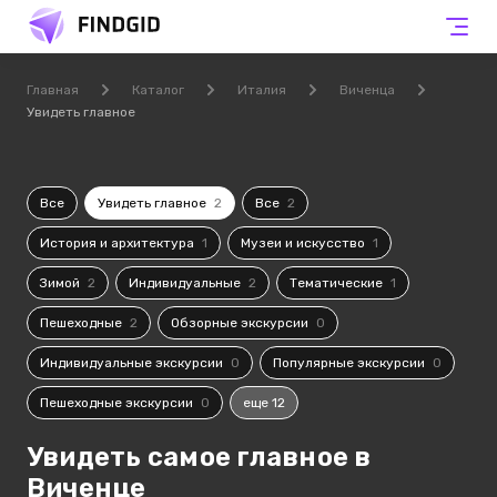
Главная
Каталог
Италия
Виченца
Увидеть главное
Все
Увидеть главное
2
Все
2
История и архитектура
1
Музеи и искусство
1
Зимой
2
Индивидуальные
2
Тематические
1
Пешеходные
2
Обзорные экскурсии
0
Индивидуальные экскурсии
0
Популярные экскурсии
0
Пешеходные экскурсии
0
еще 12
Увидеть самое главное в
Виченце