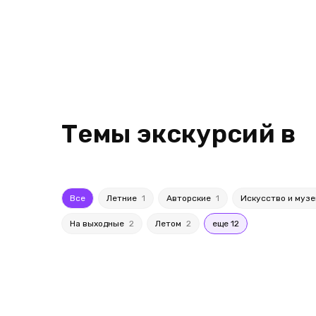
Темы экскурсий в
Все
Летние
1
Авторские
1
Искусство и муз
На выходные
2
Летом
2
еще 12