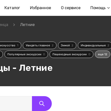
Каталог
Избранное
О сервисе
Помощь
енца
Летние
 искусство
1
Увидеть главное
2
Зимой
2
Индивидуальные
2
Популярные экскурсии
0
Пешеходные экскурсии
0
еще 12
цы - Летние