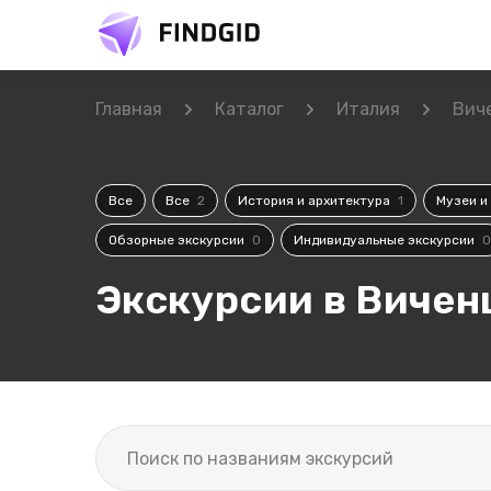
Главная
Каталог
Италия
Вич
Все
Все
2
История и архитектура
1
Музеи и
Обзорные экскурсии
0
Индивидуальные экскурсии
0
Экскурсии в Вичен