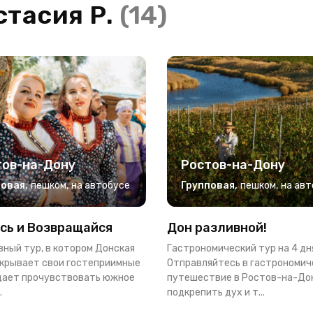
стасия Р.
(14)
тов-на-Дону
Ростов-на-Дону
повая
,
пешком
,
на автобусе
Групповая
,
пешком
,
на авт
сь и Возвращайся
Дон разливной!
ный тур, в котором Донская
Гастрономический тур на 4 дн
ткрывает свои гостеприимные
Отправляйтесь в гастрономич
 дает прочувствовать южное
путешествие в Ростов-на-До
.
подкрепить дух и т...