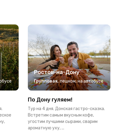
Ростов-на-Дону
обусе
Групповая
,
пешком
,
на автобусе
По Дону гуляем!
я.
Тур на 4 дня. Донская гастро-сказка.
еское
Встретим самым вкусным кофе,
ну,
угостим лучшими сырами, сварим
ароматную уху, ...