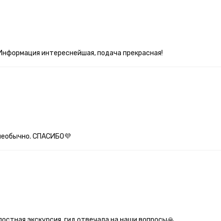
е. Информация интереснейшая, подача прекрасная!
 необычно. СПАСИБО💜
лостная экскурсия, гид отвечала на наши вопросы🙏