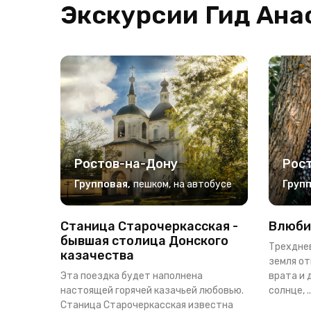
Экскурсии Гид Ана
Ростов-на-Дону
Рос
Групповая
,
пешком
,
на автобусе
Груп
Станица Старочеркасская -
Влюби
бывшая столица Донского
Трехднев
казачества
земля о
Эта поездка будет наполнена
врата и
настоящей горячей казачьей любовью.
солнце, ..
Станица Старочеркасская известна