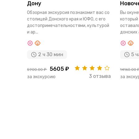
Дону
Новоч
Обзорная экскурсия познакомит вас со
Вы окуне
столицей Донского края и ЮФО, с его
который 
достопримечательностями, культурой
оставалс
и ар...
донских 
2 ч 30 мин
5 ч
5605 ₽
5900.00 ₽
14160.00 
3 отзыва
за экскурсию
за экск