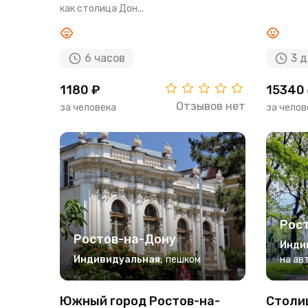
как столица Дон...
6 часов
3 
1180 ₽
15340
Отзывов нет
за человека
за челов
Рос
Ростов-на-Дону
Инди
Индивидуальная
,
пешком
на ав
Южный город Ростов-на-
Столиц