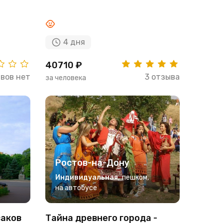
4 дня
40710 ₽
вов нет
3 отзыва
за человека
Ростов-на-Дону
Индивидуальная
,
пешком
,
на автобусе
заков
Тайна древнего города -