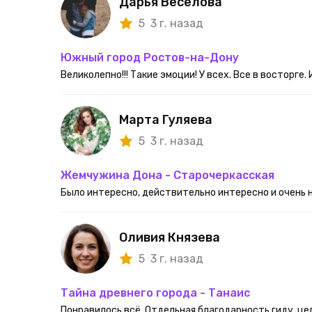
Дарья Веселова
5
3 г. назад
Южный город Ростов-на-Дону
Великолепно!!! Такие эмоции! У всех. Все в восторг
Марта Гуляева
5
3 г. назад
Жемчужина Дона - Старочеркасская
Было интересно, действительно интересно и очень
Оливия Князева
5
3 г. назад
Тайна древнего города - Танаис
Понравилось всё. Отдельная благодарность гиду, це