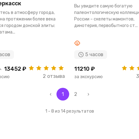
еркасск
Вы увидите самую богатую
тесь в атмосферу города,
палеонтологическую коллекц
на протяжении более века
России – скелеты мамонтов,
я городом донской элиты:
динотерия, первобытного ст...
атама...
асов
5 часов
13452 ₽
11210 ₽
₽
2 отзыва
3
урсию
за экскурсию
‹
1
2
›
1 - 8 из 14 результатов