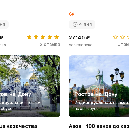
дня
4 дня
 ₽
27140 ₽
2 отзыва
Отзы
ека
за человека
тов-на-Дону
Ростов-на-Дону
видуальная
,
пешком
,
Индивидуальная
,
пешком
,
тобусе
на автобусе
а казачества -
Азов - 100 веков до ка