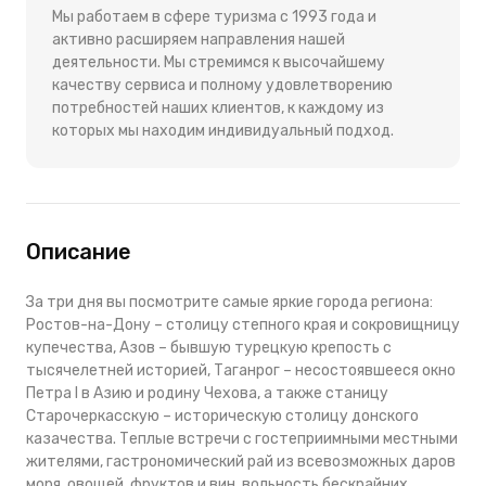
Мы работаем в сфере туризма с 1993 года и
активно расширяем направления нашей
деятельности. Мы стремимся к высочайшему
качеству сервиса и полному удовлетворению
потребностей наших клиентов, к каждому из
которых мы находим индивидуальный подход.
Описание
За три дня вы посмотрите самые яркие города региона:
Ростов-на-Дону – столицу степного края и сокровищницу
купечества, Азов – бывшую турецкую крепость с
тысячелетней историей, Таганрог – несостоявшееся окно
Петра I в Азию и родину Чехова, а также станицу
Старочеркасскую – историческую столицу донского
казачества. Теплые встречи с гостеприимными местными
жителями, гастрономический рай из всевозможных даров
моря, овощей, фруктов и вин, вольность бескрайних