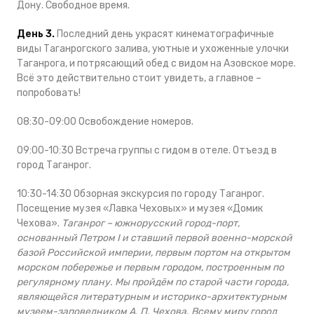
Дону. Свободное время.
День 3.
Последний день украсят кинематографичные
виды Таганрогского залива, уютные и ухоженные улочки
Таганрога, и потрясающий обед с видом на Азовское море.
Всё это действительно стоит увидеть, а главное –
попробовать!
08:30-09:00 Освобождение номеров.
09:00-10:30 Встреча группы с гидом в отеле. Отъезд в
город Таганрог.
10:30-14:30 Обзорная экскурсия по городу Таганрог.
Посещение музея «Лавка Чеховых» и музея «Домик
Чехова».
Таганрог – южнорусский город-порт,
основанный Петром I и ставший первой военно-морской
базой Российской империи, первым портом на открытом
морском побережье и первым городом, построенным по
регулярному плану. Мы пройдём по старой части города,
являющейся литературным и историко-архитектурным
музеем-заповедником А. П. Чехова. Всему миру город