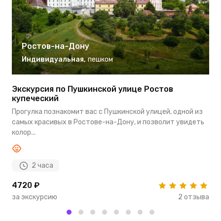
Ростов-на-Дону
Индивидуальная
,
пешком
Экскурсия по Пушкинской улице Ростов
Э
купеческий
В
Прогулка познакомит вас с Пушкинской улицей, одной из
п
самых красивых в Ростове-на-Дону, и позволит увидеть
о
колор...
2 часа
4720 ₽
5
за экскурсию
2 отзыва
з