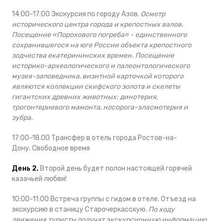
14:00-17:00 Экскурсия по городу Азов.
Осмотр
исторического центра города и крепостных валов.
Посещение «Порохового погреба» - единственного
сохранившегося на юге России объекта крепостного
зодчества екатерининских времен. Посещение
историко-археологического и палеонтологического
музея-заповедника, визитной карточкой которого
являются коллекции скифского золота и скелеты
гигантских древних животных: динотерия,
трогонтериевого мамонта, носорога-эласмотерия и
зубра.
17:00-18.00 Трансфер в отель города Ростов-на-
Дону. Свободное время
День 2.
Второй день будет полон настоящей горячей
казачьей любви!
10:00-11:00 Встреча группы с гидом в отеле. Отъезд на
экскурсию в станицу Старочеркасскую.
По ходу
движения туристы получат экскурсионную информацию