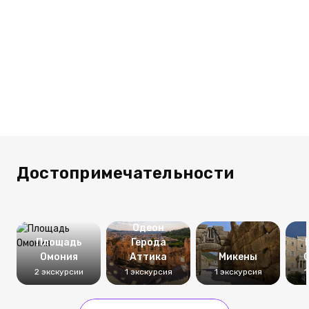
Достопримечательности
Одеон
Площадь
Герода
Омония
Аттика
Микены
2 экскурсии
1 экскурсия
1 экскурсия
1