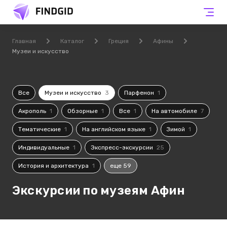
Главная
Каталог
Греция
Афины
Музеи и искусство
Все
Музеи и искусство
3
Парфенон
1
Акрополь
1
Обзорные
1
Все
1
На автомобиле
7
Тематические
1
На английском языке
1
Зимой
1
Индивидуальные
1
Экспресс-экскурсии
25
История и архитектура
1
еще 59
Экскурсии по музеям Афин