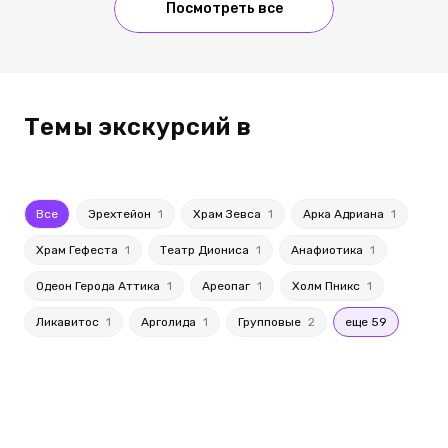
Посмотреть все
Темы экскурсий в
Все
Эрехтейон
1
Храм Зевса
1
Арка Адриана
1
Храм Гефеста
1
Театр Диониса
1
Анафиотика
1
Одеон Герода Аттика
1
Ареопаг
1
Холм Пникс
1
Ликавитос
1
Арголида
1
Групповые
2
еще 59