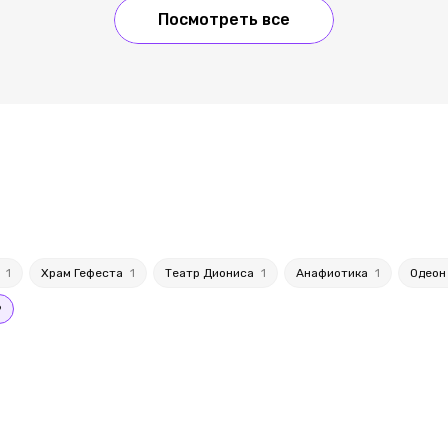
Посмотреть все
а
1
Храм Гефеста
1
Театр Диониса
1
Анафиотика
1
Одеон
9