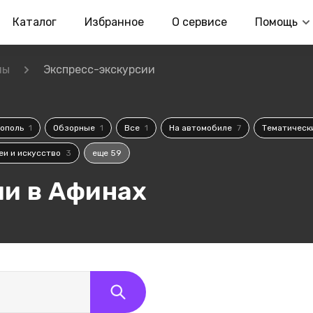
Каталог
Избранное
О сервисе
Помощь
ны
Экспресс-экскурсии
рополь
1
Обзорные
1
Все
1
На автомобиле
7
Тематическ
еи и искусство
3
еще 59
и в Афинах