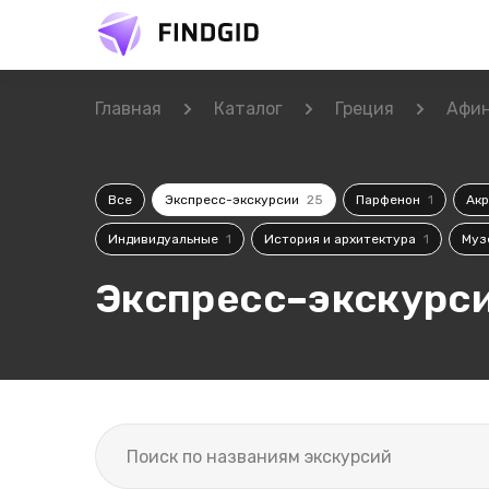
Главная
Каталог
Греция
Афи
Все
Экспресс-экскурсии
25
Парфенон
1
Ак
Индивидуальные
1
История и архитектура
1
Муз
Экспресс–экскурси