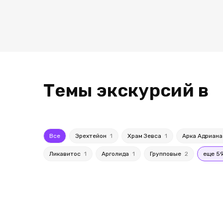
Темы экскурсий в
Все
Эрехтейон
1
Храм Зевса
1
Арка Адриан
Ликавитос
1
Арголида
1
Групповые
2
еще 5