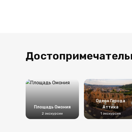
Достопримечатель
Одеон Герода
Площадь Омония
Аттика
2 экскурсии
1 экскурсия