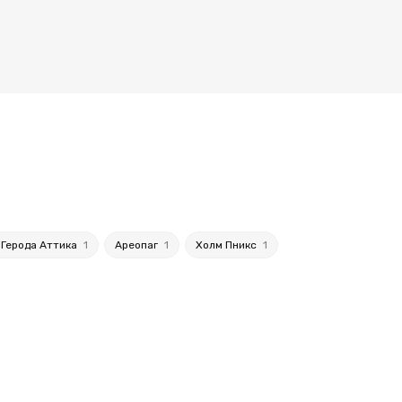
 Герода Аттика
1
Ареопаг
1
Холм Пникс
1