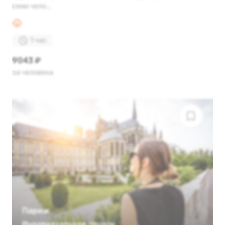
семи чело...
1 час
9043 ₽
за человека
Париж
Индивидуальная
,
пешком