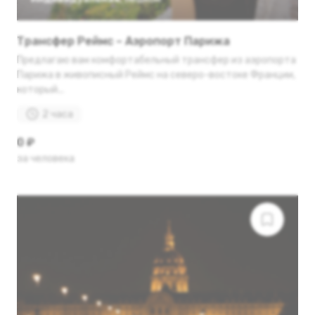
Трансфер Реймс – Аэропорт Парижа
Предлагаю вам комфортабельный трансфер из аэропорта
Парижа в живописный Реймс на северо-востоке Франции,
который...
2 часа
0 ₽
за человека