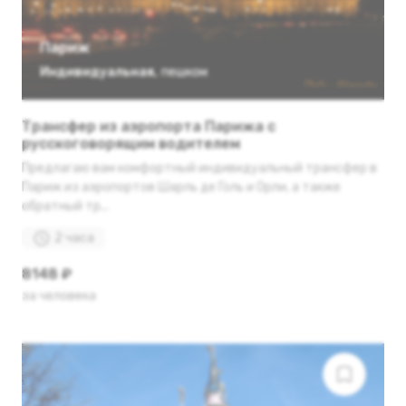
Париж
Индивидуальная
,
пешком
Трансфер из аэропорта Парижа с
русскоговорящим водителем
Предлагаю вам комфортный индивидуальный трансфер в
Париж из аэропортов Шарль де Голь и Орли, а также
обратный тр...
2 часа
8148 ₽
за человека