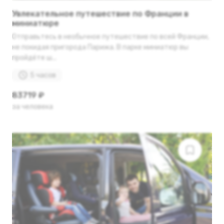
Увлекательное путешествие по Франции в
миниатюре
Отправьтесь в необычное путешествие по всей Франции,
не покидая пригорода Парижа. В парке миниатюр вы
пройдёте ш...
5 часов
83719 ₽
за человека