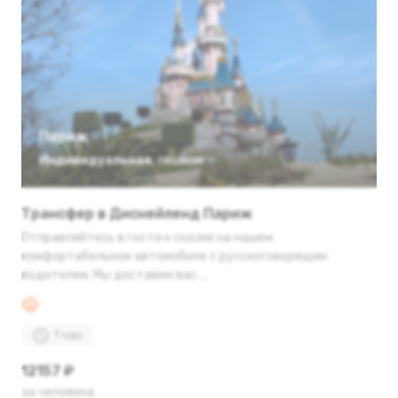
Париж
Индивидуальная
,
пешком
Трансфер в Диснейленд Париж
Отправляйтесь в гости к сказке на нашем
комфортабельном автомобиле с русскоговорящим
водителем. Мы доставим вас ...
1 час
12157 ₽
за человека