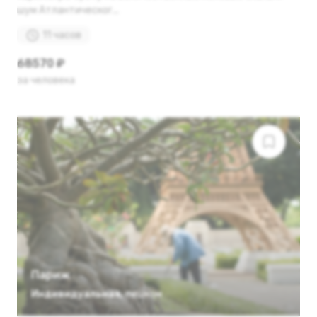
шум Атлантическог...
11 часов
68570 ₽
за человека
Париж
Индивидуальная
,
пешком