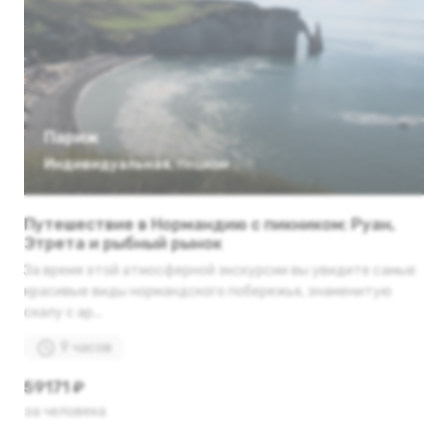
Париж
Индивидуальная
,
пешком
Путешествие в Нормандию с пикником: Руан,
Этрета и рыбный рынок
За время этой атмосферной экскурсии вы увидите самые
красивые виды нормандского побережья, знаменитую
скалу с ар...
9 часов
59171 ₽
за человека