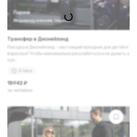
Париж
Индивидуальная
,
пешком
Трансфер в Диснейлэнд
Поездка в Диснейлэнд – настоящий праздник для детей и
взрослых! Чтобы максимально расслабиться и не думать о
суе...
2 часа
18942 ₽
за человека