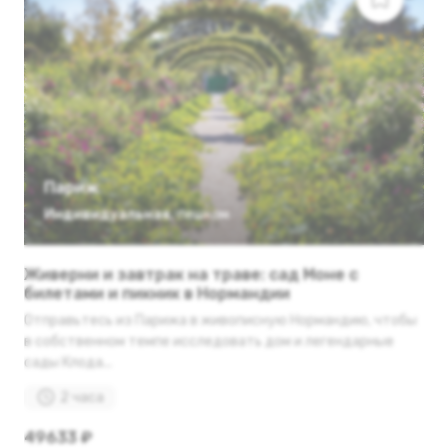
Париж
Индивидуальная
,
пешком
Живерни и завтрак на траве: сад Моне с
билетами и пикник в Нормандии
Отправьтесь из Парижа в живописную Нормандию, чтобы
в собственном темпе исследовать дом и легендарные
сады Клода...
2 часа
49633 ₽