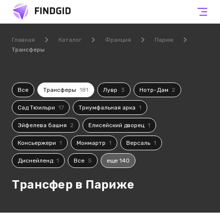
Главная
Каталог
Франция
Париж
Трансферы
Все
Трансферы
181
Лувр
3
Нотр-Дам
2
Сад Тюильри
17
Триумфальная арка
1
Эйфелева башня
2
Елисейский дворец
1
Консьержери
1
Монмартр
1
Версаль
1
Диснейленд
1
Все
5
еще 140
Трансфер в Париже