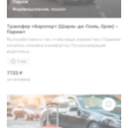
Париж
Индивидуальная
,
пешком
Трансфер «Аэропорт (Шарль-де-Голль, Орли) —
Париж»
Мы позаботимся о том, чтобы ваше знакомство с Парижем
началось спокойно и комфортно. Русскоговорящий
водитель в...
1 час
7722 ₽
за человека