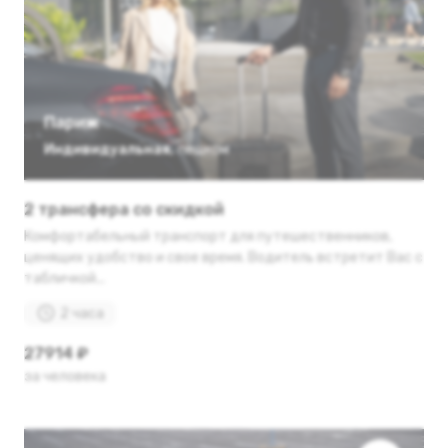
Париж
Индивидуальная
,
пешком
2 трансфера со скидкой
Комфортабельный транспорт для путешественников,
ценящих удобство и свое время. Водитель встретит Вас с
табличкой...
2 часа
27914 ₽
за человека