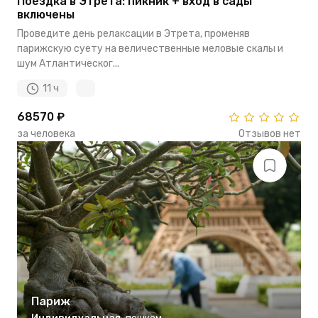
Поездка в Этрета: пикник + вход в сады
включены
Проведите день релаксации в Этрета, променяв
парижскую суету на величественные меловые скалы и
шум Атлантическог...
11 ч
68570 ₽
за человека
Отзывов нет
Париж