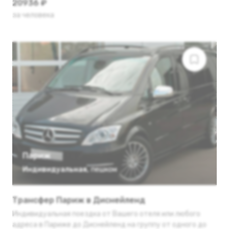
20936 ₽
за человека
Париж
Индивидуальная
,
пешком
Трансфер Париж в Диснейленд
Индивидуальная поездка от Вашего отеля или любого
адреса в Париже до Диснейленд на группу от одного до