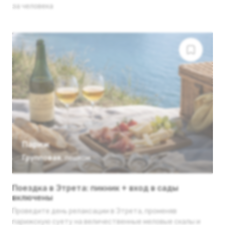
за человека
Париж
Групповая
,
пешком
Поездка в Этрета: пикник + вход в сады
включены
Проведите день релаксации в Этрета, променяв
парижскую суету на величественные меловые скалы и