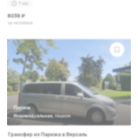
1 час
8038 ₽
за человека
Париж
Индивидуальная
,
пешком
Трансфер из Парижа в Версаль