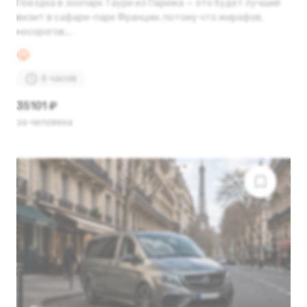
Поездка в зоопарк Таури из Парижа — это будет лучший
визит в сафари-парк Франции, потому что жирафов,
носорогов,...
6 часов
35101 ₽
за человека