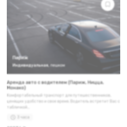
Париж
Индивидуальная
,
пешком
Аренда авто с водителем (Париж, Ницца,
Монако)
Комфортабельный транспорт для путешественников,
ценящих удобство и свое время. Водитель встретит Вас с
табличкой...
3 часа