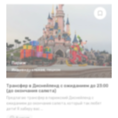
Париж
Индивидуальная
,
пешком
Трансфер в Диснейленд с ожиданием до 23:00
(до окончания салюта)
Предлагаю трансфер в парижский Диснейленд с
ожиданием до окончания салюта, который так любят
дети! Я заберу вас ...