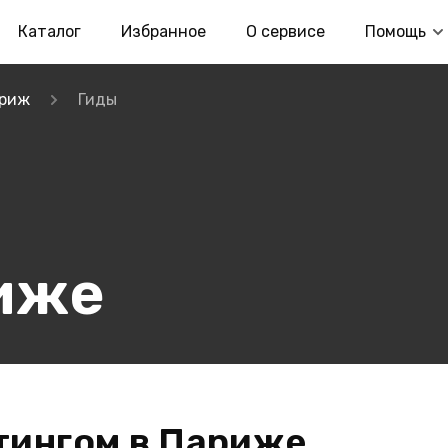
Каталог
Избранное
О сервисе
Помощь
риж
Гиды
иже
тингом в Париже