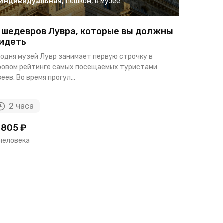
Индивидуальная
,
пешком
,
в музее
Индиви
 шедевров Лувра, которые вы должны
Круизны
идеть
Путешестви
годня музей Лувр занимает первую строчку в
Люксовые к
ровом рейтинге самых посещаемых туристами
развлекате
еев. Во время прогул...
12 ч
2 часа
805 ₽
17 
17.70 $
 человека
за экскур