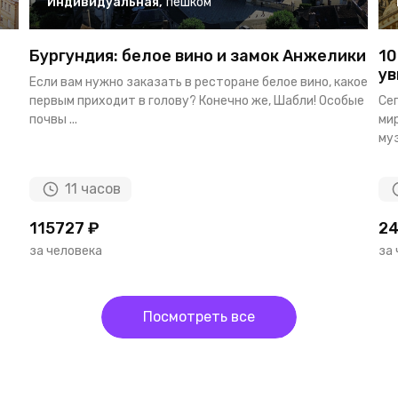
Индивидуальная
,
пешком
Бургундия: белое вино и замок Анжелики
10
ув
Если вам нужно заказать в ресторане белое вино, какое
первым приходит в голову? Конечно же, Шабли! Особые
Се
почвы ...
ми
муз
11 часов
115727 ₽
24
за человека
за
Посмотреть все