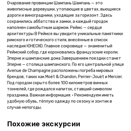
Очарование провинции Шампань Шампань — это
живописные деревушки, утопающие в цветах, вьющиеся
дороги и виноградники, уходящие за горизонт. Здесь
сохранились аббатства и замки, а каждый городок
наполнен самобытным шармом. Реймс — сердце
архитектуры В Реймсе вы увидите уникальные памятники
римского и готического стиля, внесённые в список
наследия ЮНЕСКО. Главное сокровище — знаменитый
Реймский собор, где короновались французские короли.
Эперне и шампанские дома Завершением поездки станет
Эперне — столица шампанского. По его центральной улице
Avenue de Champagne расположены погреба мировых
брендов, таких как Moët & Chandon, Perrier-Jouët и Mercier.
Под городом скрыто более 100 километров винных
тоннелей, где рождался напиток, ставший символом
праздника. Важная информация: • Рекомендуем иметь
удобную обувь, тёплую одежду по сезону и зонтик в
случае непогоды.
Похожие экскурсии