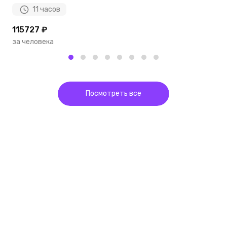
11 часов
115727 ₽
2
за человека
з
Посмотреть все