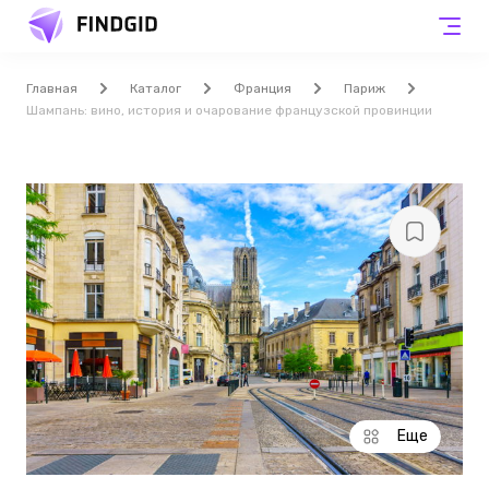
Главная
Каталог
Франция
Париж
Шампань: вино, история и очарование французской провинции
Еще