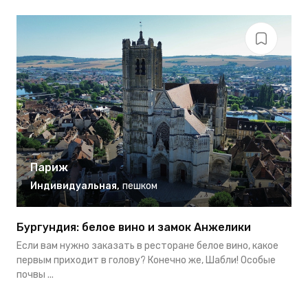
Париж
Индивидуальная
,
пешком
Бургундия: белое вино и замок Анжелики
1
у
Если вам нужно заказать в ресторане белое вино, какое
С
первым приходит в голову? Конечно же, Шабли! Особые
р
почвы ...
пр