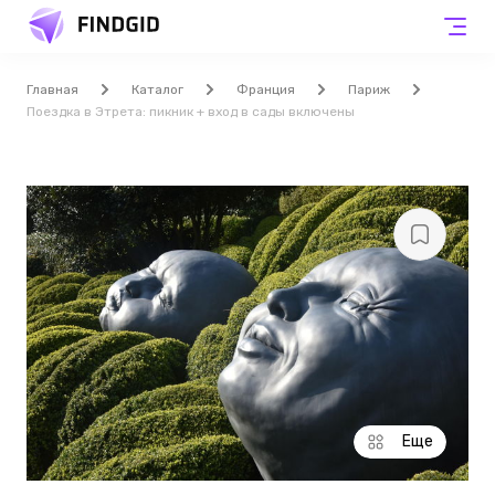
Главная
Каталог
Франция
Париж
Поездка в Этрета: пикник + вход в сады включены
Еще