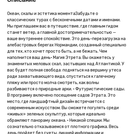
Океан, скалы и эстетика моментаЗабудьте о
классических турах с бесконечными датами и именами.
Мы приглашаем вас в путешествие, где главным гидом
станет ветер, а главной достопримечательностью —
ваше внутреннее спокойствие. Это день-перезагрузка на
алебастровых берегах Нормандии, созданный специально
для тех, кто хочет просто быть, а не бежать. Чем
наполнится ваш день• Магия Этрета. Вы окажетесь у
знаменитых меловых скал, застывших над Атлантикой. У
вас будет полная свобода: подняться на вершину утеса
ради захватывающего вида, спуститься к галечному
пляжу или просто молча смотреть, как волны
разбиваются о природные арки. • Футуристические сады.
В программу включено посещение садов Этрата. Это
место, где ландшафтный дизайн встречается с
современным искусством. Вы сможете погулять среди
«живых» зеленых скульптур, которые идеально
обрамляют панораму океана. • Никакой спешки. Мы
сознательно отказываемся от плотного графика. Весь
день пройдет без суеты, лишней информации и