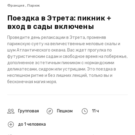
Франция , Париж
Поездка в Этрета: пикник +
вход в сады включены
Проведите день релаксации в Этрета, променяв
парижскую суету на величественные меловые скалы и
шум Атлантического океана. Вас ждет прогулка по
футуристическим садам и свободное время на побережье,
дополненное эстетичным пикником с нормандскими
деликатесами, сидром или устрицами. Это поездка в
неспешном ритме и без лишних лекций, только вы и
бесконечная магия моря.
Групповая
Пешком
11 ч
до 1 человека