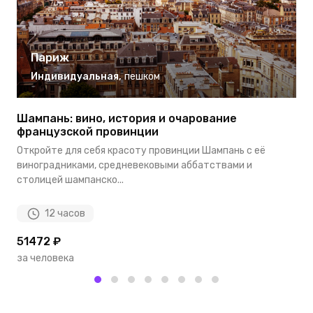
Париж
Индивидуальная
,
пешком
Шампань: вино, история и очарование
Б
французской провинции
Е
Откройте для себя красоту провинции Шампань с её
п
виноградниками, средневековыми аббатствами и
по
столицей шампанско...
12 часов
51472 ₽
1
за человека
з