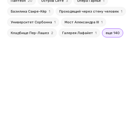
Пантеон
20
Остров Сите
3
Опера Гарнье
1
Базилика Сакре-Кёр
1
Проходящий через стену человек
1
Университет Сорбонна
1
Мост Александра III
1
Кладбище Пер-Лашез
2
Галерея Лафайет
1
еще 140