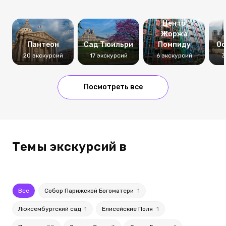
Центр
Жоржа
Пантеон
Сад Тюильри
Помпиду
Ос
20 экскурсий
17 экскурсий
6 экскурсий
3
Посмотреть все
Темы экскурсий в
Все
Собор Парижской Богоматери
1
Люксембургский сад
1
Елисейские Поля
1