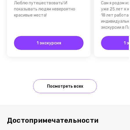
Люблю путешествовать! И
Сам я родом и
показывать людям невероятно
уже 25 лет я ж
красивые места!
18 лет работа
индивидуальн
экскурсии в П
1 экскурсия
1 
Посмотреть всех
Достопримечательности