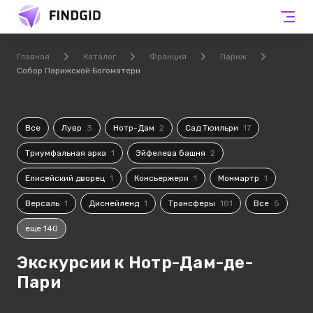
Главная
Каталог
Франция
Париж
Собор Парижской Богоматери
Все
Лувр
3
Нотр-Дам
2
Сад Тюильри
17
Триумфальная арка
1
Эйфелева башня
2
Елисейский дворец
1
Консьержери
1
Монмартр
1
Версаль
1
Диснейленд
1
Трансферы
181
Все
5
еще 140
Экскурсии к Нотр-Дам-де-
Пари