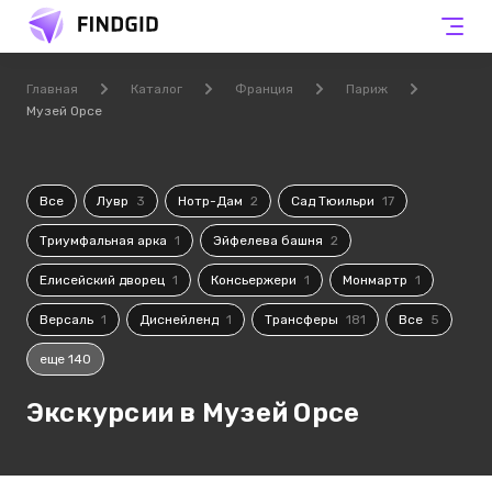
Главная
Каталог
Франция
Париж
Музей Орсе
Все
Лувр
3
Нотр-Дам
2
Сад Тюильри
17
Триумфальная арка
1
Эйфелева башня
2
Елисейский дворец
1
Консьержери
1
Монмартр
1
Версаль
1
Диснейленд
1
Трансферы
181
Все
5
еще 140
Экскурсии в Музей Орсе