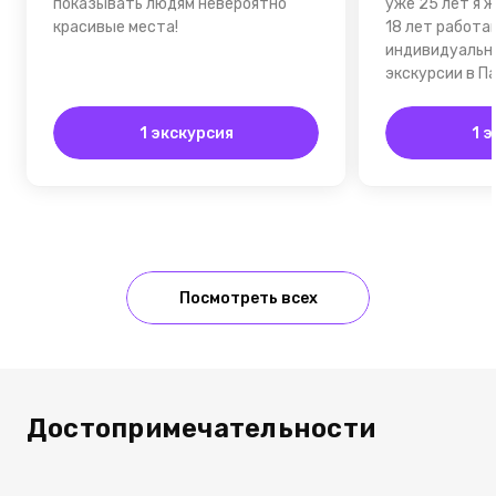
показывать людям невероятно
уже 25 лет я ж
красивые места!
18 лет работа
индивидуальн
экскурсии в П
1 экскурсия
1 
Посмотреть всех
Достопримечательности