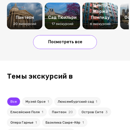
Центр
Жоржа
Пантеон
Сад Тюильри
Помпиду
Ос
20 экскурсий
17 экскурсий
6 экскурсий
3
Посмотреть все
Темы экскурсий в
Все
Музей Орсе
1
Люксембургский сад
1
Елисейские Поля
1
Пантеон
20
Остров Сите
3
Опера Гарнье
1
Базилика Сакре-Кёр
1