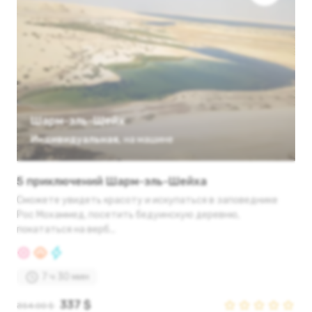
Шарм-эль-Шейх
Индивидуальная
,
на машине
5 приключений Шарм-эль-Шейха
Сможете увидеть красоту и искупаться в заповеднике
Рос Мохаммед, посетить бедуинскую деревню,
покататься на верб...
7 ч 30 мин
337 $
354.00 $