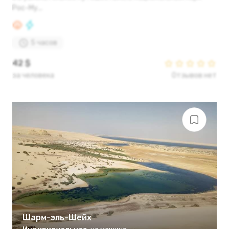
Рос-Му...
5 часов
42 $
за человека
Отзывов нет
Шарм-эль-Шейх