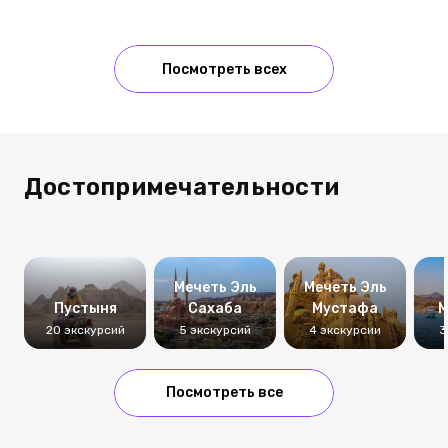
Посмотреть всех
Достопримечательности
Мечеть Эль
Мечеть Эль
Пустыня
Сахаба
Мустафа
М
20 экскурсий
5 экскурсий
4 экскурсии
3
Посмотреть все