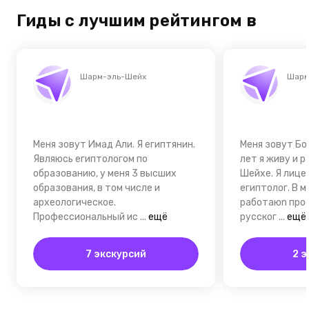
Гиды с лучшим рейтингом в
Шарм-эль-Шейх
Шарм
Меня зовут Имад Али. Я египтянин.
Меня зовут Бо
Являюсь египтологом по
лет я живу и 
образованию, у меня 3 высших
Шейхе. Я лиц
образования, в том числе и
египтолог. В 
археологическое.
работаюn про
Профессиональный ис
...
ещё
русског
...
ещё
7 экскурсий
2 э