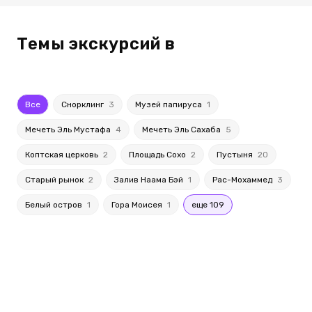
Темы экскурсий в
Все
Снорклинг
3
Музей папируса
1
Мечеть Эль Мустафа
4
Мечеть Эль Сахаба
5
Коптская церковь
2
Площадь Сохо
2
Пустыня
20
Старый рынок
2
Залив Наама Бэй
1
Рас-Мохаммед
3
Белый остров
1
Гора Моисея
1
еще 109