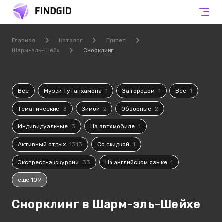
Главная
Каталог
Египет
Шарм-эль-Шейх
Снорклинг
Все
Музей Тутанхамона
1
За городом
1
Все
1
Тематические
3
Зимой
2
Обзорные
2
Индивидуальные
3
На автомобиле
1
Активный отдых
1313
Со скидкой
1
Экспресс-экскурсии
33
На английском языке
1
еще 109
Снорклинг в Шарм-эль-Шейхе