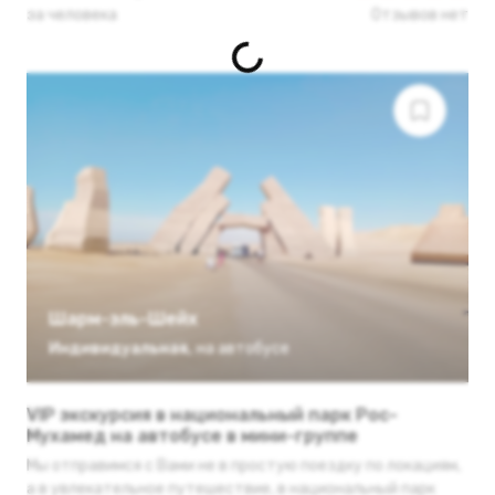
за человека
Отзывов нет
Шарм-эль-Шейх
Индивидуальная
,
на автобусе
VIP экскурсия в национальный парк Рос-
Мухамед на автобусе в мини-группе
Мы отправимся с Вами не в простую поездку по локациям,
а в увлекательное путешествие, в национальный парк