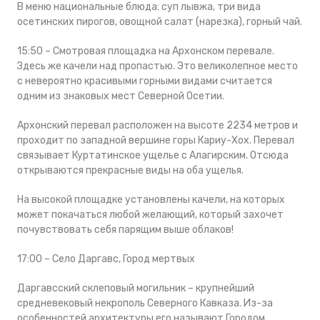
В меню национальные блюда: суп лывжа, три вида
осетинских пирогов, овощной салат (нарезка), горный чай.
15:50 – Смотровая площадка на Архонском перевале.
Здесь же качели над пропастью. Это великолепное место
с невероятно красивыми горными видами считается
одним из знаковых мест Северной Осетии.
Архонский перевал расположен на высоте 2234 метров и
проходит по западной вершине горы Кариу-Хох. Перевал
связывает Куртатинское ущелье с Алагирским. Отсюда
открываются прекрасные виды на оба ущелья.
На высокой площадке установлены качели, на которых
может покачаться любой желающий, который захочет
почувствовать себя парящим выше облаков!
17:00 – Село Даргавс, Город мертвых
Даргавсский склеповый могильник – крупнейший
средневековый некрополь Северного Кавказа. Из-за
особенностей архитектуры его называют Городом