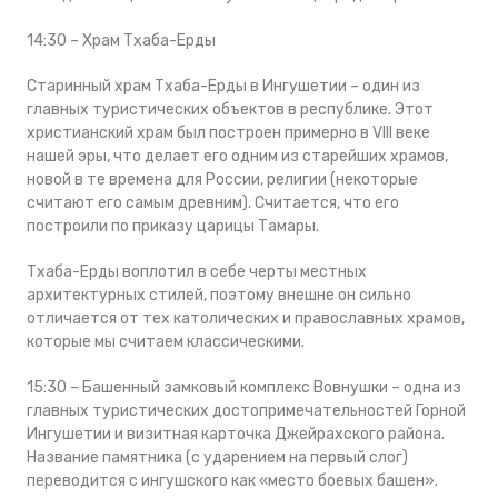
14:30 – Храм Тхаба-Ерды
Старинный храм Тхаба-Ерды в Ингушетии – один из
главных туристических объектов в республике. Этот
христианский храм был построен примерно в VIII веке
нашей эры, что делает его одним из старейших храмов,
новой в те времена для России, религии (некоторые
считают его самым древним). Считается, что его
построили по приказу царицы Тамары.
Тхаба-Ерды воплотил в себе черты местных
архитектурных стилей, поэтому внешне он сильно
отличается от тех католических и православных храмов,
которые мы считаем классическими.
15:30 – Башенный замковый комплекс Вовнушки – одна из
главных туристических достопримечательностей Горной
Ингушетии и визитная карточка Джейрахского района.
Название памятника (с ударением на первый слог)
переводится с ингушского как «место боевых башен».