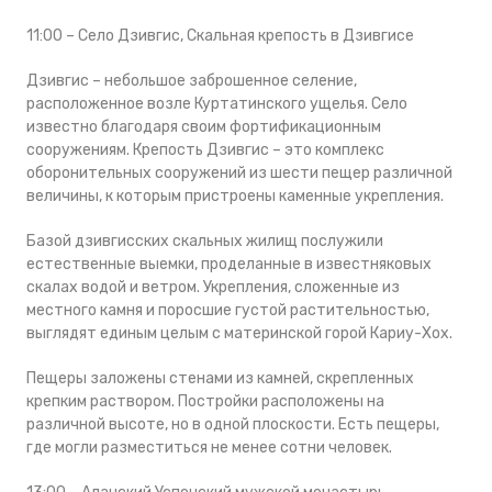
11:00 – Село Дзивгис, Скальная крепость в Дзивгисе
Дзивгис – небольшое заброшенное селение,
расположенное возле Куртатинского ущелья. Село
известно благодаря своим фортификационным
сооружениям. Крепость Дзивгис – это комплекс
оборонительных сооружений из шести пещер различной
величины, к которым пристроены каменные укрепления.
Базой дзивгисских скальных жилищ послужили
естественные выемки, проделанные в известняковых
скалах водой и ветром. Укрепления, сложенные из
местного камня и поросшие густой растительностью,
выглядят единым целым с материнской горой Кариу-Хох.
Пещеры заложены стенами из камней, скрепленных
крепким раствором. Постройки расположены на
различной высоте, но в одной плоскости. Есть пещеры,
где могли разместиться не менее сотни человек.