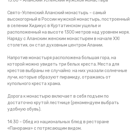
13:00 – Аланский Успенский мужской монастырь
Свято-Успенский Аланский монастырь – самый
высокогорный в России мужской монастырь, построенный
в селении Хидикус в Куртатинском ущелье и
расположенный на высоте 1300 метров над уровнем моря.
Наряду с Аланским женским монастырем в начале XXI
столетия, он стал духовным центром Алании.
Напротив монастыря расположена большая гора, на
которой можно увидеть три белых креста. Места для
крестов выбраны не случайно: на них указали солнечные
лучи, которые образуют пирамиду, отражаясь от
купольного креста храма.
Дорога к монастырю включает в себя подъем по
достаточно крутой лестнице (рекомендуем выбрать
удобную обувь).
14:30 – Обед из национальных блюд в ресторане
«Панорама» с потрясающим видом.