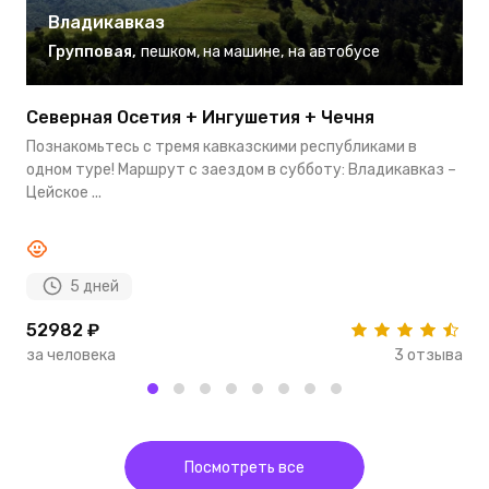
Владикавказ
Групповая
,
пешком
,
на машине
,
на автобусе
Северная Осетия + Ингушетия + Чечня
А
Познакомьтесь с тремя кавказскими республиками в
О
одном туре! Маршрут с заездом в субботу: Владикавказ –
и
Цейское ...
у
5 дней
52982 ₽
9
за человека
3 отзыва
з
Посмотреть все