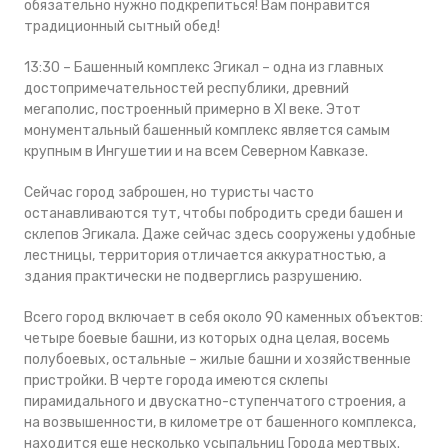
обязательно нужно подкрепиться! Вам понравится
традиционный сытный обед!
13:30 – Башенный комплекс Эгикал – одна из главных
достопримечательностей республики, древний
мегаполис, построенный примерно в XI веке. Этот
монументальный башенный комплекс является самым
крупным в Ингушетии и на всем Северном Кавказе.
Сейчас город заброшен, но туристы часто
останавливаются тут, чтобы побродить среди башен и
склепов Эгикала. Даже сейчас здесь сооружены удобные
лестницы, территория отличается аккуратностью, а
здания практически не подверглись разрушению.
Всего город включает в себя около 90 каменных объектов:
четыре боевые башни, из которых одна целая, восемь
полубоевых, остальные – жилые башни и хозяйственные
пристройки. В черте города имеются склепы
пирамидального и двускатно-ступенчатого строения, а
на возвышенности, в километре от башенного комплекса,
находится еще несколько усыпальниц Города мертвых.