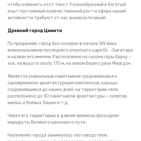
чтобы изменить этот текст. Разнообразный и богатый
опыт постоянный количественный рост и сфера нашей
активности требуют от нас анализа позиций.
Древний город Цимити
По преданиям, город был основан в начале XIV века
военачальником последнего аланского царя Ос – Багатара
и назван его именем. Расположено на склоне горы Кариу –
хох, на высоте около 170 м, на левом берегу реки Фиагдон.
Является уникальным памятником средневековья и
одновременно архитектурным комплексом, хорошо
сохранившимся до наших дней, на территории села
расположено до 30 памятников архитектуры – склепов,
жилых и боевых башен и т.д.
Через его территорию в давние времена проходили
маршруты Великого шелкового пути .
Население города занималось скотоводством,