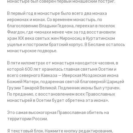
монастыре был соверен первый монашеский постриг.
В первый год в монастыре было всего два монаха
иеромонах и монах. Со временем монастырь, по
благословению Владыки Гедеона, переехал в поселок
Фиагдон, где «монахи менее чем за год восстановили
храм XIX века святых жен Мироносиц в Куртатинском
ущелье и построили братский корпус. В Беслане осталось
монастырское подворье.
В пяти километрах от монастыря находится часовня, в
которой 600 лет хранилась главная святыня Осетии и
всего северного Кавказа — Иверская Моздокская икона
Божией Матери, подаренная святой благоверной Царицей
Грузии Тамарой Великой. Подлинник иконы был утрачен.
По преданию, с восстановлением всех Православных
монастырей в Осетии будет обретена эта икона».
Это самая высокогорная Православная обитель на
территории России.
Я текстовый блок. Нажмите кнопку редактирования,