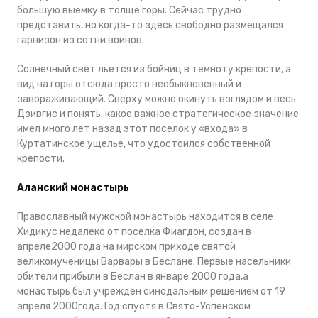
большую выемку в толще горы. Сейчас трудно
представить, но когда-то здесь свободно размещался
гарнизон из сотни воинов.
Солнечный свет льется из бойниц в темноту крепости, а
вид на горы отсюда просто необыкновенный и
завораживающий. Сверху можно окинуть взглядом и весь
Дзивгис и понять, какое важное стратегическое значение
имел много лет назад этот поселок у «входа» в
Куртатинское ущелье, что удостоился собственной
крепости.
Аланский монастырь
Православный мужской монастырь находится в селе
Хидикус недалеко от поселка Фиагдон, создан в
апреле2000 года на мирском приходе святой
великомученицы Варвары в Беслане. Первые насельники
обители прибыли в Беслан в январе 2000 года,а
монастырь был учрежден синодальным решением от 19
апреля 2000года. Год спустя в Свято-Успенском