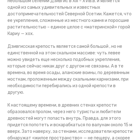
небольшом селении Дзивгис в ХIII – XVIв.в. и является
одной из самых удивительных и известных
достопримечательностей Северной Осетии. Кажется, что
ее укрепления, сложенные из местного камня и поросшие
растительностью – единое целое с «материнской» горой
Кариу — хох.
Дзивгисская крепость является самой большой , но не
единственной на этом скальном массиве: чуть левее
можно увидеть еще несколько подобных укрепления,
которые сейчас никак друг с другом не связаны. А в те
времена, во время осады, аланские воины, по деревянным
мосткам, проложенным между скальными карнизами, при
необходимости перебирались из одной крепости в
другую.
К настоящему времени, в древних стенах крепости
образовался пролом, через него туристы и любители
древностей могут попасть внутрь. Правда, для этого
придется попотеть и вскарабкаться по валунам около 15 м
вверх. Зато наверху, за стенами, исследователи крепости
обнаружат «жилое пространство» — не пещеру, а скорее