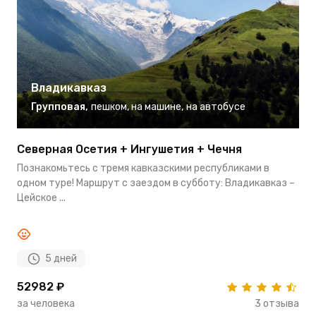
Владикавказ
Групповая
,
пешком
,
на машине
,
на автобусе
Северная Осетия + Ингушетия + Чечня
А
Познакомьтесь с тремя кавказскими республиками в
О
одном туре! Маршрут с заездом в субботу: Владикавказ –
и
Цейское ...
у
5 дней
52982 ₽
9
за человека
3 отзыва
з