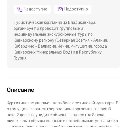
Недоступно
Недоступно
Туристическая компания из Владикавказа,
организует и проводит групповые и
индивидуальные экскурсионные туры по
Кавказскому региону (Северная Осетия - Алания,
Кабардино - Балкария, Чечня, Ингушетия, города
Кавказских Минеральных Вод) и в Республику
Грузия.
Описание
Куртатинское ущелье – колыбель осетинской культуры. В
этом ущелье концентрировались торговые артерии 8
века. Здесь вы увидите объекты зодчества 8 века,
окунетесь в обряды военные и погребальные, услышите о
том как велись военные действия и какая смекалка была у