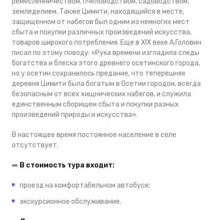
ремесленничеством, пчеловодством, садоводством,
земледелием. Также Цимити, находящийся в месте,
защищённом от набегов был одним из немногих мест
сбыта и покупки различных произведений искусства,
товаров широкого потребления. Еще в XIX веке А.Головин
писал по этому поводу: «Рука времени изгладила следы
богатства и блеска этого древнего осетинского города,
но у осетин сохранилось предание, что теперешняя
деревня Цимити была богатым в Осетии городом, всегда
безопасным от всех хищнических набегов, и служила
единственным сборищем сбыта и покупки разных
произведений природы и искусства».
В настоящее время постоянное население в селе
отсутствует.
➡️
В стоимость тура входит:
проезд на комфортабельном автобусе;
экскурсионное обслуживание.