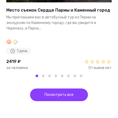
Место съемок Сердце Пармы и Каменный город
В
Мы приглашаем вас в автобусный тур из Перми на
Э
экскурсию по Каменному городу, где вы увидите и
в
Черепаху, и Перна...
Ва
1 день
2419 ₽
2
за человека
Отзывов нет
з
Посмотреть все