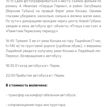
15:15 Едем фотографироваться к месту съёмок фильма по
роману А. Иванова «Сердце Пармы», в район Загубашка
(Верхняя Губаха) на правый берег реки Косьва. Своими
глазами убедимся, насколько сильна и велика магия кино.
По пути к декорациям проедем через центр Новой Губахи,
увидим в окна автобуса арт-объекты «Птица счастья» и
«Памятник Пермскому периоду».
16:45 Трекинг 3 км от реки Косьва на гору Ладейная (1 час,
h=140 м) по грунтовой дороге (удобная обувь), с вершины
Ладейной увидите излучину реки Косьва и Ладейный лог.
Перекус. Возвращение к автобусу.
18:30 Отъезд автобуса в г. Пермь
22:00 Прибытие автобуса в г. Пермь.
В стоимость включено:
- трансфер на комфортабельном автобусе;
- сопровождение гида-инструктора;