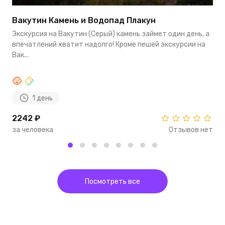
Вакутин Камень и Водопад Плакун
Г
П
Экскурсия на Вакутин (Серый) камень займет один день, а
А
впечатлений хватит надолго! Кроме пешей экскурсии на
П
Вак...
к
1 день
2242 ₽
2
за человека
Отзывов нет
з
Посмотреть все