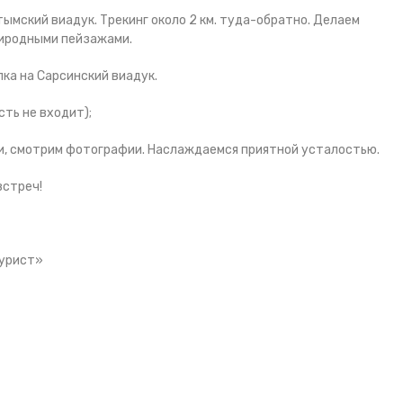
тымский виадук. Трекинг около 2 км. туда-обратно. Делаем
риродными пейзажами.
лка на Сарсинский виадук.
сть не входит);
ми, смотрим фотографии. Наслаждаемся приятной усталостью.
встреч!
Турист»