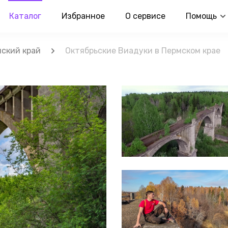
Каталог
Избранное
О сервисе
Помощь
ский край
Октябрьские Виадуки в Пермском крае