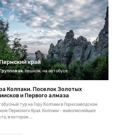
Пермский край
Пермс
Групповая
,
пешком
,
на автобусе
Группо
ра Колпаки. Поселок Золотых
Губаха 
иисков и Первого алмаза
Гора Ла
тобусный тур на Гору Колпаки в Горнозаводском
Приглашаем
йоне Пермского Края. Колпаки - живописнейшее
Старой Губ
то, в котором ...
процветающ