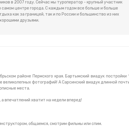
ков в 2007 году. Сейчас мы туроператор - крупный участник
 самом центре города. С каждым годом все больше и больше
ыха как за границей, так и по России и большинство из них
хорошими друзьями.
брьском районе Пермского края. Бартымский виадук постройки 
оре великолепных фотографий! А Сарсинский виадук длинной почт
вописные места.
, а впечатлений хватит на недели вперед!
с инструктором, общаемся, смотрим фильмы или спим.