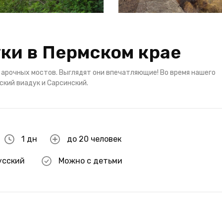
ки в Пермском крае
 арочных мостов. Выглядят они впечатляющие! Во время нашего
ский виадук и Сарсинский.
1 дн
до 20 человек
усский
Можно с детьми