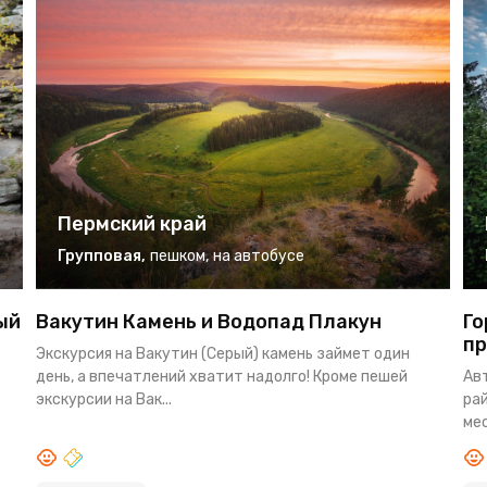
Пермский край
Групповая
,
пешком
,
на автобусе
ый
Вакутин Камень и Водопад Плакун
Го
пр
Экскурсия на Вакутин (Серый) камень займет один
день, а впечатлений хватит надолго! Кроме пешей
Ав
экскурсии на Вак...
ра
мес