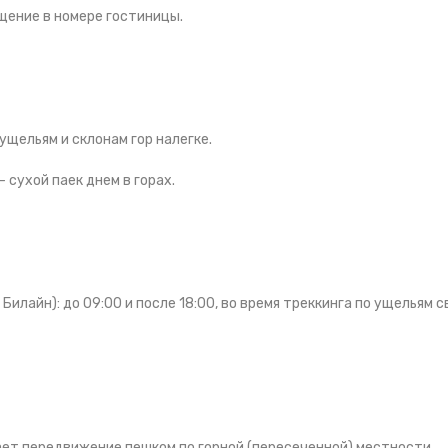
щение в номере гостиницы.
ущельям и склонам гор налегке.
 сухой паек днем в горах.
Билайн): до 09:00 и после 18:00, во время треккинга по ущельям с
ет передвижение пешком по горной (пересеченной) местности.