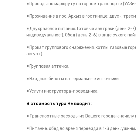
◾️
Проезды по маршруту на горном транспорте (УАЗик
◾️
Проживание в пос. Архыз в гостинице: двух-, трех
◾️
Двухразовое питание. Готовые завтраки (день 2-7
индивидуальное!). Обед (день 2-6) в виде сухого пайк
◾️
Прокат группового снаряжения: котлы, газовые горе
август).
◾️
Групповая аптечка.
◾️
Входные билеты на термальные источники.
◾️
Услуги инструктора-проводника.
В стоимость тура НЕ входит:
◾️
Транспортные расходы из Вашего города к началу 
◾️ Питание: обед во время переезда в 1-й день, ужин