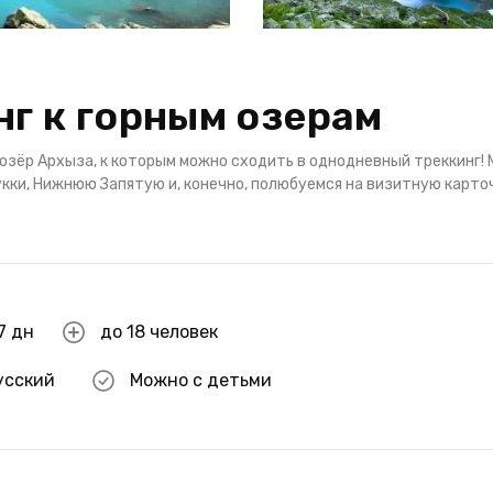
нг к горным озерам
озёр Архыза, к которым можно сходить в однодневный треккинг!
укки, Нижнюю Запятую и, конечно, полюбуемся на визитную карто
7 дн
до 18 человек
усский
Можно с детьми