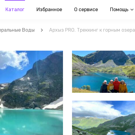
Каталог
Избранное
О сервисе
Помощь
еральные Воды
Архыз PRO. Треккинг к горным озер