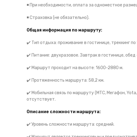
◾️ При необходимости, оплата за одноместное разме
◾️ Страховка (не обязательно).
Общая информация по маршруту:
✔️
Тип отдыха: проживание в гостинице, треккинг по 
✔️
Питание: двухразовое. Завтрак в гостинице, обед –
✔️
Маршрут проходит на высоте: 1600-2880 м.
✔️
Протяженность маршрута: 58,2 км.
✔️
Мобильная связь по маршруту (МТС, Мегафон, Yota, 
отсутствует.
Описание сложности маршрута:
✔️ Уровень сложности маршрута: средний.
✔️ Маршрут является треккинговым и предусматрива