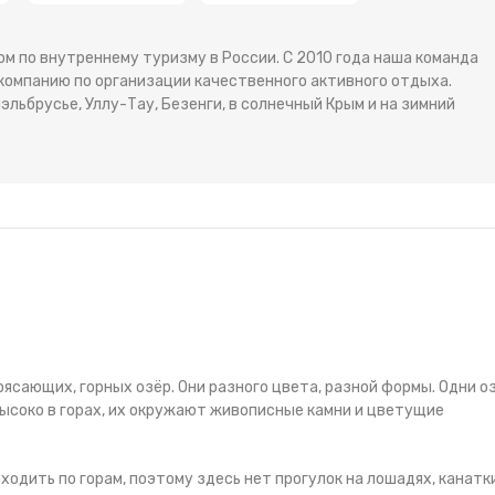
м по внутреннему туризму в России. С 2010 года наша команда
в компанию по организации качественного активного отдыха.
эльбрусье, Уллу-Тау, Безенги, в солнечный Крым и на зимний
ясающих, горных озёр. Они разного цвета, разной формы. Одни о
высоко в горах, их окружают живописные камни и цветущие
одить по горам, поэтому здесь нет прогулок на лошадях, канатки