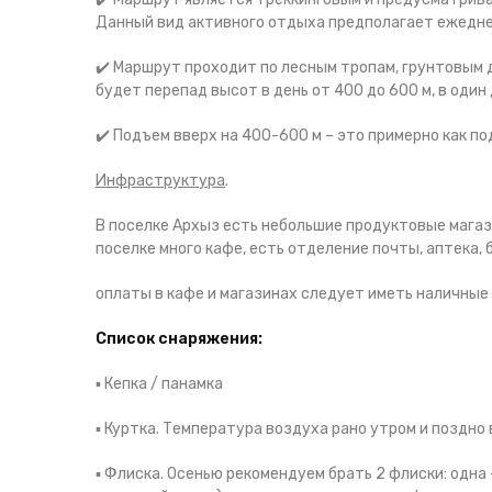
Данный вид активного отдыха предполагает ежеднев
✔️ Маршрут проходит по лесным тропам, грунтовым д
будет перепад высот в день от 400 до 600 м, в один
✔️ Подъем вверх на 400-600 м – это примерно как п
Инфраструктура
.
В поселке Архыз есть небольшие продуктовые магаз
поселке много кафе, есть отделение почты, аптека,
оплаты в кафе и магазинах следует иметь наличные 
Список снаряжения:
▪️
Кепка / панамка
▪️
Куртка. Температура воздуха рано утром и поздно 
▪️
Флиска. Осенью рекомендуем брать 2 флиски: одна