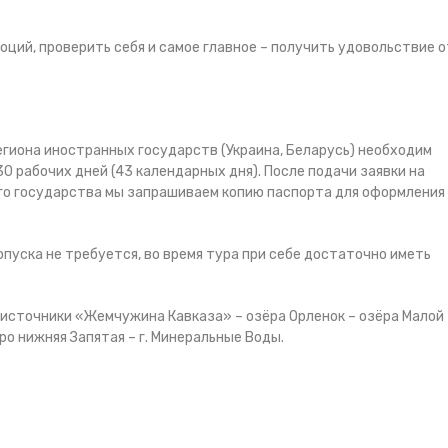
моций, проверить себя и самое главное – получить удовольствие о
гиона иностранных государств (Украина, Беларусь) необходим
0 рабочих дней (43 календарных дня). После подачи заявки на
ого государства мы запрашиваем копию паспорта для оформления
уска не требуется, во время тура при себе достаточно иметь
 источники «Жемчужина Кавказа» – озёра Орленок – озёра Малой
ро нижняя Запятая – г. Минеральные Воды.