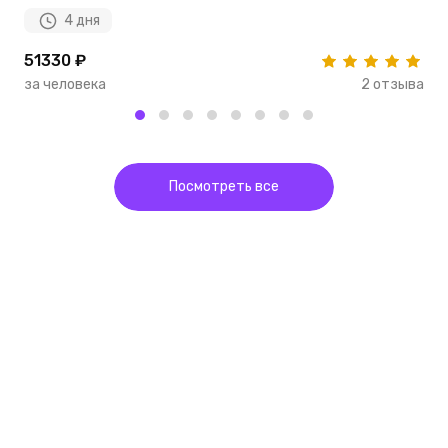
4 дня
51330 ₽
4
за человека
2 отзыва
з
Посмотреть все