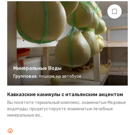
Минеральные Воды
Групповая
,
пешком
,
на автобусе
Кавказские каникулы с итальянским акцентом
Т
Вы посетите термальный комплекс, знаменитые Медовые
Э
водопады, продегустируете знаменитые лечебные
в
минеральные во...
жд