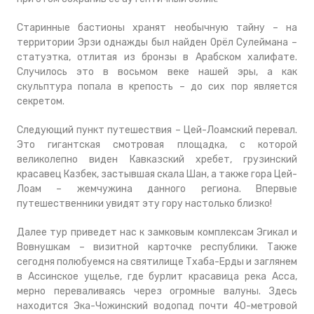
Старинные бастионы хранят необычную тайну – на
территории Эрзи однажды был найден Орёл Сулеймана –
статуэтка, отлитая из бронзы в Арабском халифате.
Случилось это в восьмом веке нашей эры, а как
скульптура попала в крепость – до сих пор является
секретом.
Следующий пункт путешествия – Цей-Лоамский перевал.
Это гигантская смотровая площадка, с которой
великолепно виден Кавказский хребет, грузинский
красавец Казбек, застывшая скала Шан, а также гора Цей-
Лоам – жемчужина данного региона. Впервые
путешественники увидят эту гору настолько близко!
Далее тур приведет нас к замковым комплексам Эгикал и
Вовнушкам – визитной карточке республики. Также
сегодня полюбуемся на святилище Тхаба-Ерды и заглянем
в Ассинское ущелье, где бурлит красавица река Асса,
мерно переваливаясь через огромные валуны. Здесь
находится Эка-Чожинский водопад почти 40-метровой