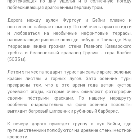
протекающая по дну ущелья и в солнечную погоду
поблескивающая драгоценным перламутром.
Дорога между аулом Фуртоуг и Бейни плавно и
постепенно набирает высоту. По ней очень приятно идти
и любоваться на необычные нефритовые террасы,
напоминающие рисовые поля где-нибудь в Таиланде. Над
террасами видна грозная стена Главного Кавказского
хребта и белоснежный красавец Грузии – гора Казбек
(5033 м).
Летом эти места подарит туристам самые яркие, зеленые
краски листвы и горных лугов. Зато осенние туры
прекрасны тем, что в это время года ветви кустов
усеивают ягоды, которые очень оживляют фотографии
своими пёстрыми красками. По нашему маршруту
особенно очаровательно на фоне осенней позолоты
выглядит багровый шиповник и рубиновый барбарис.
К вечеру дорога приведет группу в аул Бейни, где
путешественники полюбуются на древние стены местной
крепости.