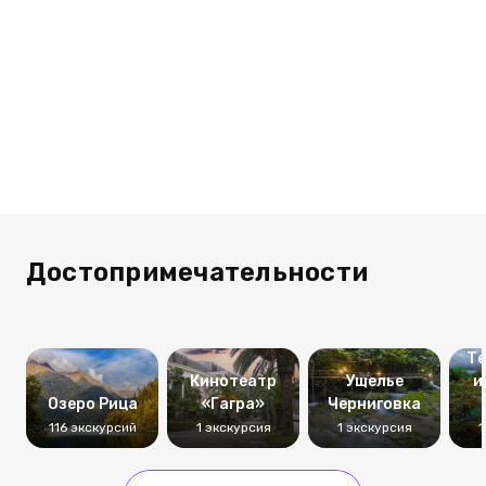
Достопримечательности
Те
Кинотеатр
Ущелье
и
Озеро Рица
«Гагра»
Черниговка
116 экскурсий
1 экскурсия
1 экскурсия
1