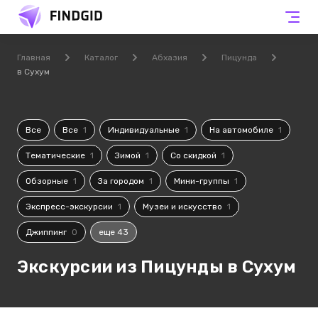
Главная
Каталог
Абхазия
Пицунда
в Сухум
Все
Все
1
Индивидуальные
1
На автомобиле
1
Тематические
1
Зимой
1
Со скидкой
1
Обзорные
1
За городом
1
Мини-группы
1
Экспресс-экскурсии
1
Музеи и искусство
1
Джиппинг
0
еще 43
Экскурсии из Пицунды в Сухум