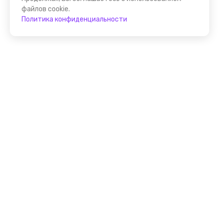
файлов cookie.
Политика конфиденциальности
Присоединяйтесь к
FindGid!
Размещайте свои экскурсии уже прямо сейчас!
Стать гидом на FindGid