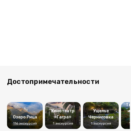
Достопримечательности
Те
Кинотеатр
Ущелье
и
Озеро Рица
«Гагра»
Черниговка
116 экскурсий
1 экскурсия
1 экскурсия
1