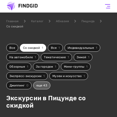
Главная
Каталог
Абхазия
Пицунда
Со скидкой
Все
Со скидкой
1
Все
1
Индивидуальные
1
На автомобиле
1
Тематические
1
Зимой
1
Обзорные
1
За городом
1
Мини-группы
1
Экспресс-экскурсии
1
Музеи и искусство
1
Джиппинг
0
еще 43
Экскурсии в Пицунде со
скидкой