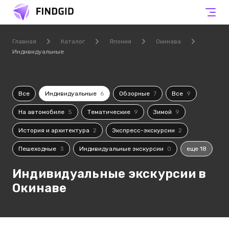
Главная
Каталог
Япония
Окинава
Индивидуальные
Все
Индивидуальные
6
Обзорные
7
Все
9
На автомобиле
5
Тематические
9
Зимой
9
История и архитектура
2
Экспресс-экскурсии
2
Пешеходные
3
Индивидуальные экскурсии
0
еще 18
Индивидуальные экскурсии в
Окинаве