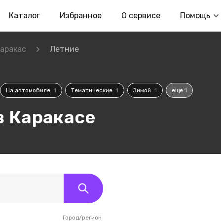
Каталог
Избранное
О сервисе
Помощь
аракас
Летние
На автомобиле
1
Тематические
1
Зимой
1
еще 1
в Каракасе
Город/регион