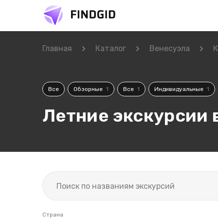
Главная
Каталог
Венесуэла
К
Все
Обзорные
1
Все
1
Индивидуальные
1
Летние экскурсии 
Страна