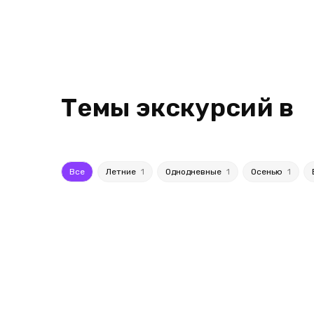
Темы экскурсий в
Все
Летние
1
Однодневные
1
Осенью
1