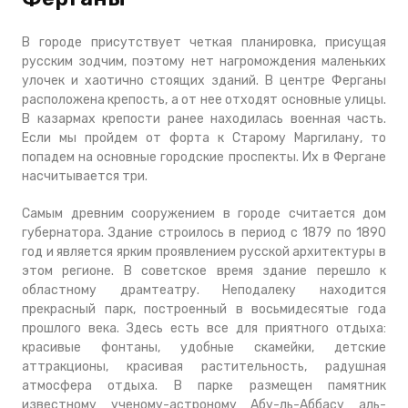
В городе присутствует четкая планировка, присущая
русским зодчим, поэтому нет нагромождения маленьких
улочек и хаотично стоящих зданий. В центре Ферганы
расположена крепость, а от нее отходят основные улицы.
В казармах крепости ранее находилась военная часть.
Если мы пройдем от форта к Старому Маргилану, то
попадем на основные городские проспекты. Их в Фергане
насчитывается три.
Самым древним сооружением в городе считается дом
губернатора. Здание строилось в период с 1879 по 1890
год и является ярким проявлением русской архитектуры в
этом регионе. В советское время здание перешло к
областному драмтеатру. Неподалеку находится
прекрасный парк, построенный в восьмидесятые года
прошлого века. Здесь есть все для приятного отдыха:
красивые фонтаны, удобные скамейки, детские
аттракционы, красивая растительность, радушная
атмосфера отдыха. В парке размещен памятник
известному ученому-астроному Абу-ль-Аббасу аль-