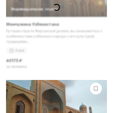
Индивидуальная
,
пешком
Жемчужина Узбекистана
Путешествуя по Ферганской долине, вы ознакомитесь с
особенностями узбекского народа: с его культурой,
традициями...
4 дня
60173 ₽
за человека