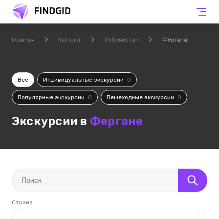
Главная
Каталог
Узбекистан
Фергана
Все
Индивидуальные экскурсии
0
Популярные экскурсии
0
Пешеходные экскурсии
0
Экскурсии в
Фергане
Страна