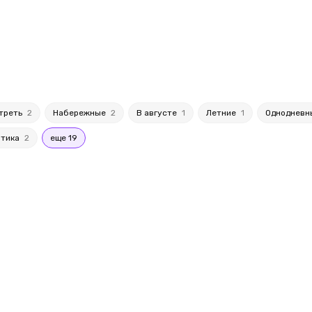
отреть
2
Набережные
2
В августе
1
Летние
1
Одноднев
нтика
2
еще 19