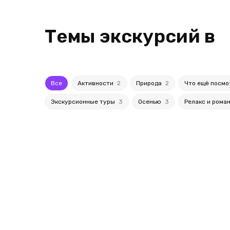
Темы экскурсий в
Все
Активности
2
Природа
2
Что ещё посм
Экскурсионные туры
3
Осенью
3
Релакс и рома