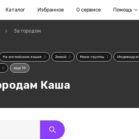
Каталог
Избранное
О сервисе
Помощь
За городом
На английском языке
2
Зимой
2
Мини-группы
1
Индивидуа
и
0
еще 19
ородам Каша