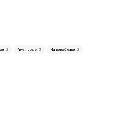
ные
2
Групповые
3
На кораблике
2