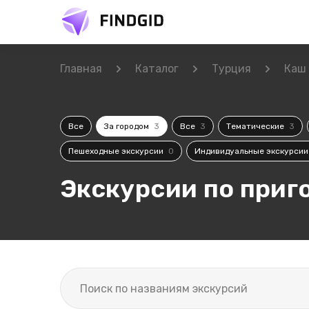
Главная
Каталог
Турция
Каш
Все
За городом
3
Все
3
Тематические
3
Пешеходные экскурсии
0
Индивидуальные экскурси
Экскурсии по приг